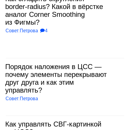
border‑radius? Какой в вёрстке
ана­лог Corner Smoothing
из Фигмы?
Совет Петрова
🗩4
Поря­док нало­же­ния в ЦСС —
почему эле­менты пере­кры­вают
друг друга и как этим
управ­лять?
Совет Петрова
Как управ­лять СВГ‑кар­тин­кой