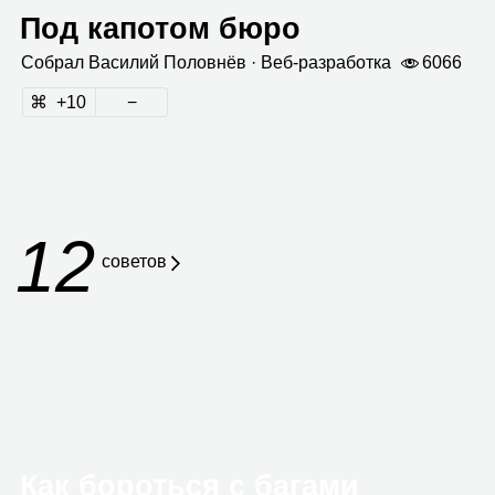
Под капотом бюро
Собрал
Васи­лий Полов­нёв
· Веб‑раз­ра­ботка
6066
10
12
сове­тов
Как бороться с багами