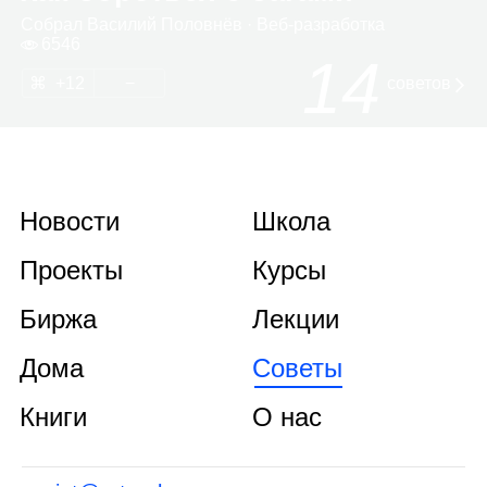
Собрал
Васи­лий Полов­нёв
· Веб‑раз­ра­ботка
6546
14
12
советов
Новости
Школа
Проекты
Курсы
Биржа
Лекции
Дома
Советы
Книги
О нас