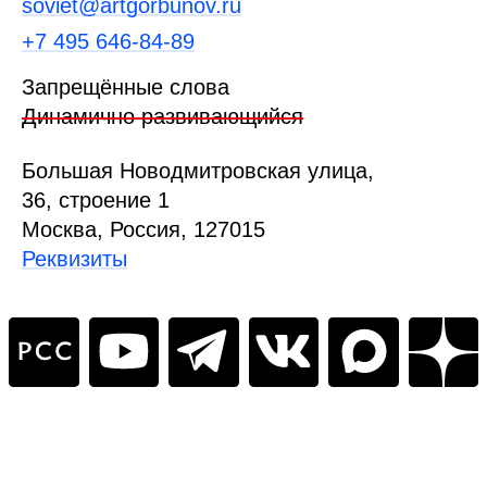
soviet@artgorbunov.ru
+7 495 646‑84‑89
Запрещённые слова
Динамично развивающийся
Б
ольшая
Новодмитровская ул
ица
,
36, стр
оение
1
Москва, Россия, 127015
Реквизиты