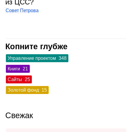
из ЦСС?
Совет Петрова
Копните глубже
Управление проектом
348
Книги
21
Сайты
25
Золотой фонд
15
Свежак