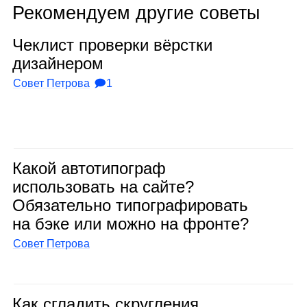
Рекомендуем другие советы
Чек­лист про­верки вёрстки
дизай­не­ром
Совет Петрова
🗩1
Какой авто­ти­по­граф
исполь­зо­вать на сайте?
Обя­за­тельно типо­гра­фи­ро­вать
на бэке или можно на фронте?
Совет Петрова
Как сгла­дить скруг­ле­ния