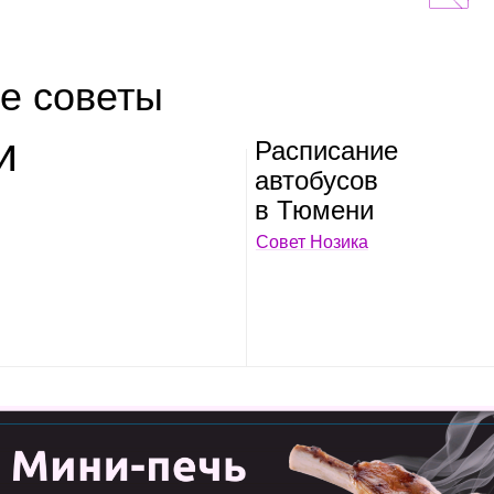
е советы
и
Рас­пи­са­ние
авто­бу­сов
в Тюмени
Совет Нозика