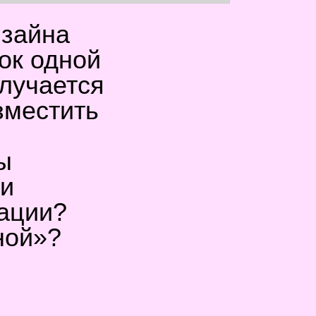
изайна
ок одной
олучается
зместить
ы
ми
мации?
ной»?