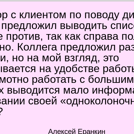
р с клиентом по поводу д
Я предложил выводить спис
е против, так как справа п
но. Коллега предложил ра
и, но на мой взгляд, это
ывается на удобстве работ
амотно работать с больши
ых выводится мало инфор
ивании своей «одноколоноч
?
Алексей Еранкин