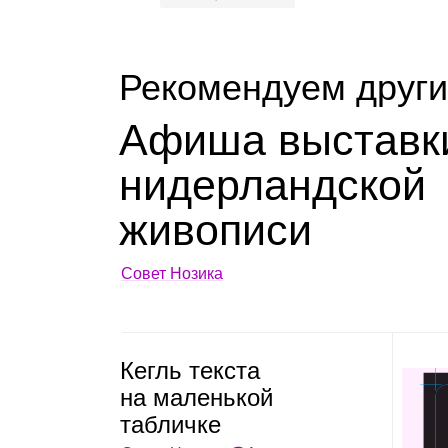
Рекомендуем други
Афиша выставк
нидер­ланд­ской
живо­писи
Совет Нозика
Кегль тек­ста
на малень­кой
таб­личке