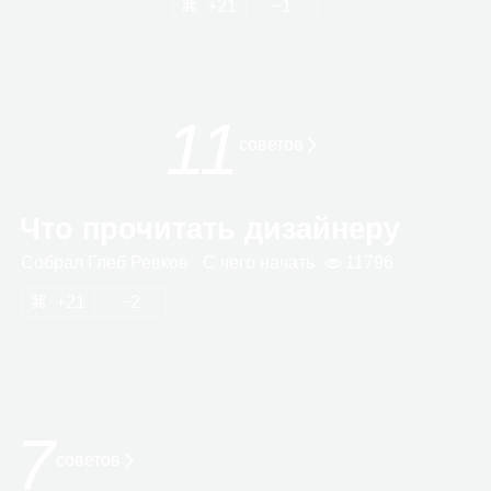
21
1
11
сове­тов
Что прочитать дизайнеру
Собрал
Глеб Рев­ков
· С чего начать
11796
21
2
7
советов