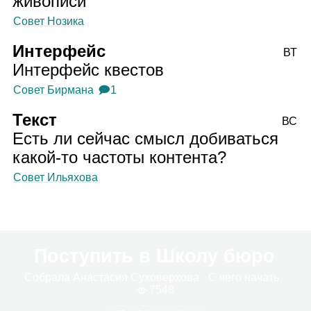
живописи
Совет Нозика
Интерфейс
ВТ
Интерфейс квестов
Совет Бирмана
🗩1
Текст
ВС
Есть ли сейчас смысл добиваться
какой‑то частоты контента?
Совет Ильяхова
Поступить в Школу бюро
Собрала
Ана­ста­сия Сухо­вер­хова
· С чего начать
7548