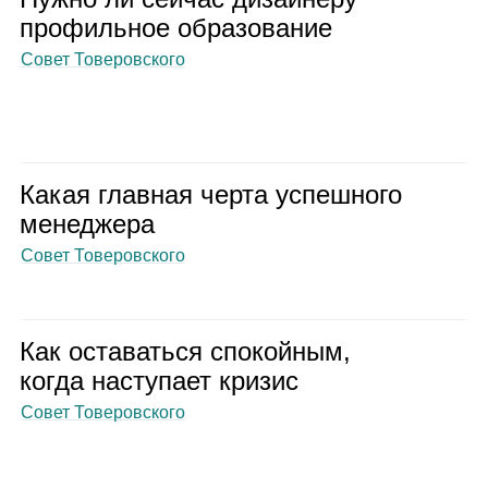
про­филь­ное обра­зо­ва­ние
Совет Товеровского
Какая глав­ная черта успеш­ного
мене­джера
Совет Товеровского
Как оста­ваться спо­кой­ным,
когда насту­пает кри­зис
Совет Товеровского