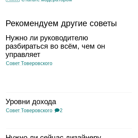
Рекомендуем другие советы
Нужно ли руко­во­ди­телю
раз­би­раться во всём, чем он
управ­ляет
Совет Товеровского
Уровни дохода
Совет Товеровского
🗩2
Нужно ли сей­час дизай­неру