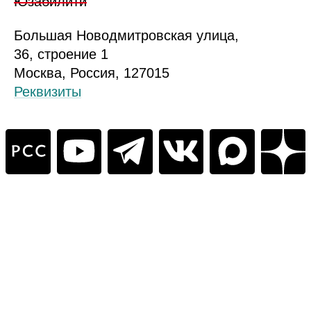
Юзабилити
Б
ольшая
Новодмитровская ул
ица
,
36, стр
оение
1
Москва, Россия, 127015
Реквизиты