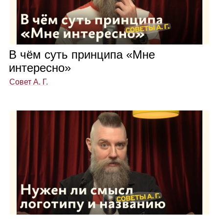
В чём суть прин­ципа «Мне
инте­ресно»
Совет А. Г.