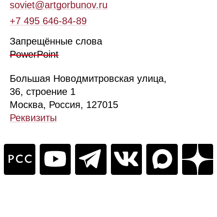
soviet@artgorbunov.ru
+7 495 646‑84‑89
Запрещённые слова
PowerPoint
Б
ольшая
Новодмитровская ул
ица
,
36, стр
оение
1
Москва, Россия, 127015
Реквизиты