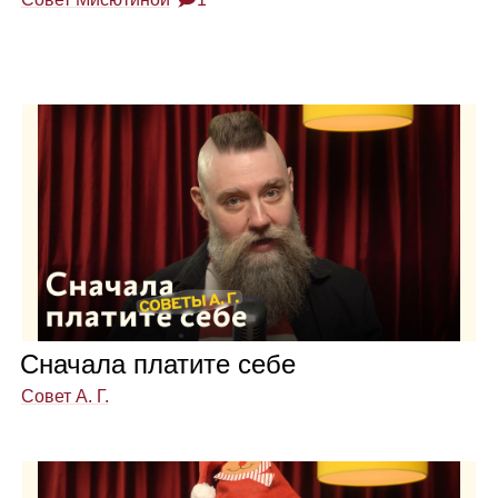
Сна­чала пла­тите себе
Совет А. Г.