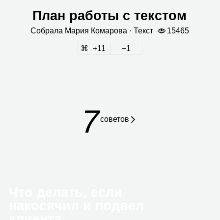
План работы с текстом
Собрала
Мария Кома­рова
· Текст
15465
11
1
7
сове­тов
Что делать, если
накосячил и подвел
клиента