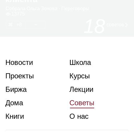
Собрала
Ольга Зонова
· Пере­го­воры
13775
18
8
советов
Новости
Школа
Проекты
Курсы
Биржа
Лекции
Дома
Советы
Книги
О нас