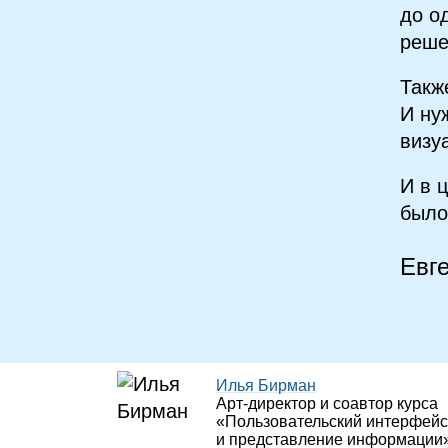
до о
реше
Такж
И ну
визу
И в 
было
Евг
Илья Бирман
Арт‑директор и соавтор курса
«Пользовательский интерфейс
и представление информации