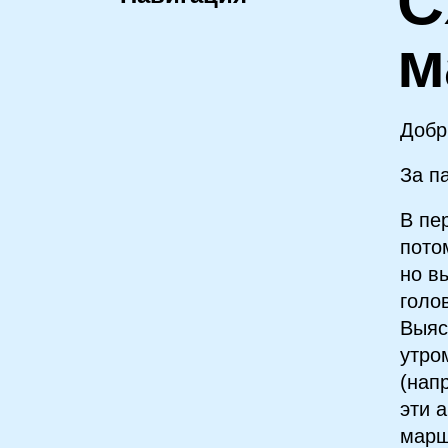
С
м
Добр
За п
В пе
пото
но в
голо
Выяс
утро
(нап
эти 
марш