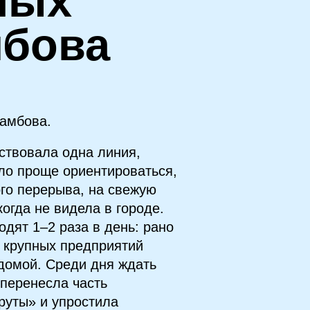
ных
мбова
Тамбова.
ствовала одна линия,
ло проще ориентироваться,
ого перерыва, на свежую
когда не видела в городе.
дят 1–2 раза в день: рано
и крупных предприятий
домой. Среди дня ждать
 перенесла часть
руты» и упростила