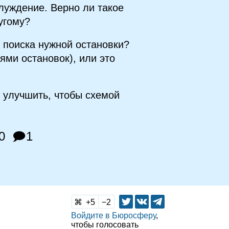
луждение. Верно ли такое
угому?
я поиска нужной остановки?
ями остановок), или это
о улучшить, чтобы схемой
0
🗩1
5
2
Войдите в Бюросферу
,
чтобы голосовать