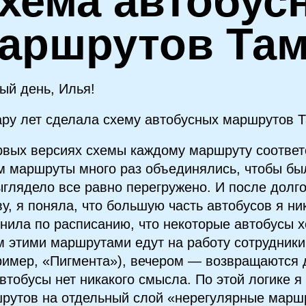
хема автобус
аршрутов Та
ый день, Илья!
ару лет сделала схему автобусных маршрутов 
рвых версиях схемы каждому маршруту соответ
м маршруты много раз объединялись, чтобы бы
ыглядело все равно перегружено. И после долг
ву, я поняла, что большую часть автобусов я ни
нила по расписанию, что некоторые автобусы хо
м этими маршрутами едут на работу сотрудник
ример, «Пигмента»), вечером — возвращаются 
автобусы нет никакого смысла. По этой логике я
рутов на отдельный слой «нерегулярные марш