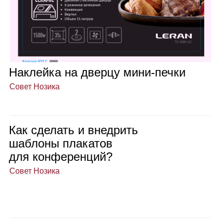
Наклейка на дверцу мини‑печки
Совет Нозика
Как сде­лать и внед­рить
шаб­лоны пла­ка­тов
для кон­фе­рен­ций?
Совет Нозика