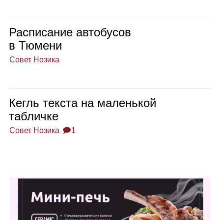
Рас­пи­са­ние авто­бу­сов
в Тюмени
Совет Нозика
Кегль тек­ста на малень­кой
таб­личке
Совет Нозика
🗩1