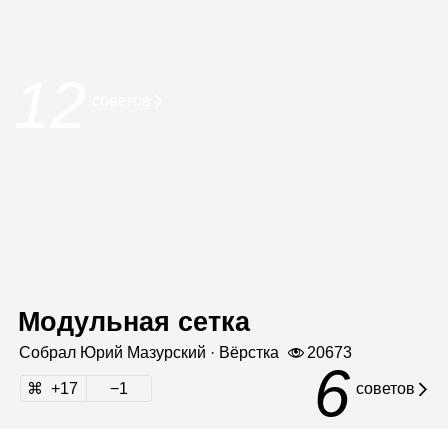
12
сове­тов
Модульная сетка
Собрал
Юрий Мазур­ский
· Вёрстка
20673
6
17
1
советов