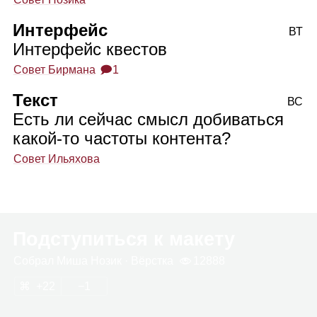
Интерфейс
ВТ
Интерфейс квестов
Совет Бирмана
🗩1
Текст
ВС
Есть ли сейчас смысл добиваться
какой‑то частоты контента?
Совет Ильяхова
Подступиться к макету
Собрал
Миша Нозик
· Вёрстка
12888
22
1