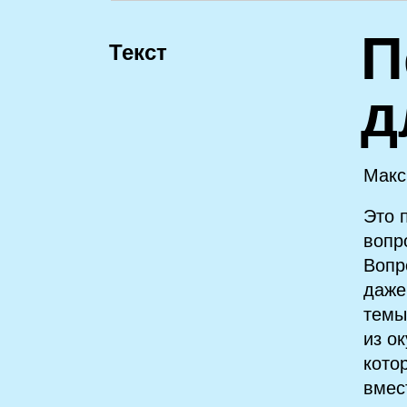
П
Текст
д
Макс
Это 
вопр
Вопр
даже
темы
из о
кото
вмес