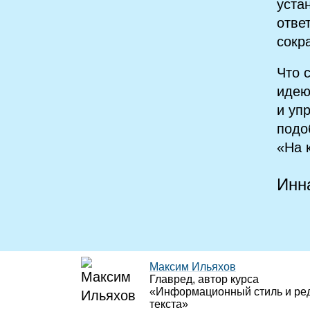
уста
отве
сокр
Что 
идею
и уп
подо
«На 
Инн
Максим Ильяхов
Главред, автор курса
«Информационный стиль и ре
текста»