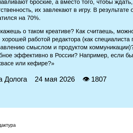
навливают броские, а вместо того, чтобы ждать
тственность, их завлекают в игру. В результате
атился на 70%.
скажешь о таком креативе? Как считаешь, можн
 хорошей работой редактора (как специалиста 
равлению смыслом и продуктом коммуникации)
бное эффективно в России? Например, если бы
квасе или кефире?»
а Долога
24 мая 2026
👁 1807
дактура