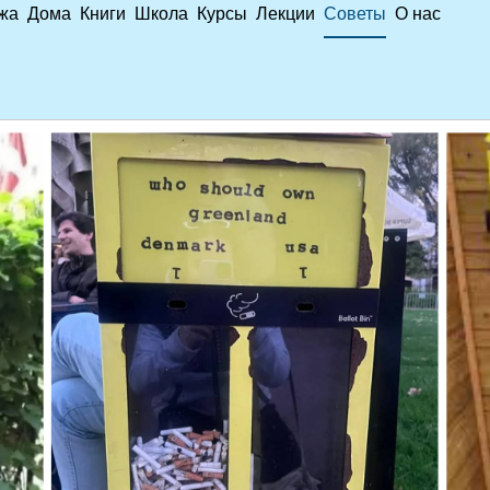
жа
Дома
Книги
Школа
Курсы
Лекции
Советы
О нас