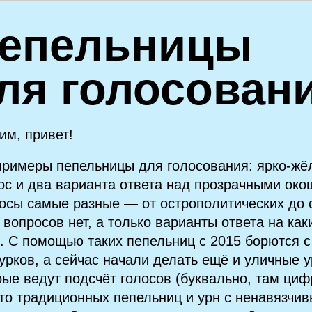
епельницы
ля голосован
им, привет!
примеры пепельницы для голосования: ярко‑жё
ос и два варианта ответа над прозрачными око
осы самые разные — от острополитических до 
 вопросов нет, а только варианты ответа на ка
. С помощью таких пепельниц с 2015 борются 
курков, а сейчас начали делать ещё и уличные 
рые ведут подсчёт голосов (буквально, там цифр
то традиционных пепельниц и урн с ненавязчи