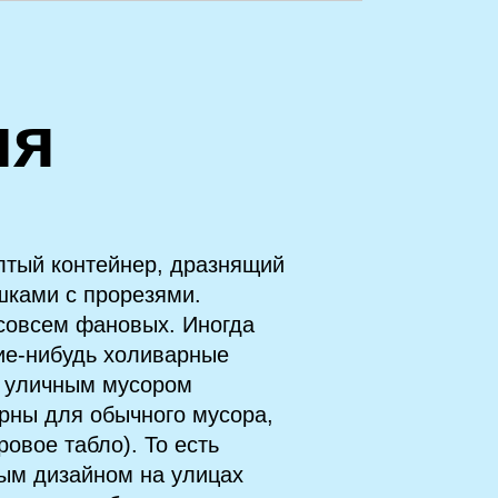
ия
лтый контейнер, дразнящий
шками с прорезями.
совсем фановых. Иногда
кие‑нибудь холиварные
с уличным мусором
урны для обычного мусора,
овое табло). То есть
вым дизайном на улицах