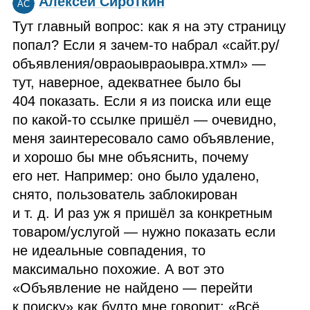
Алексей Сироткин
АС
Тут главный вопрос: как я на эту страницу
попал? Если я зачем‑то набрал «сайт.ру/
объявления/овраоывраоывра.хтмл» —
тут, наверное, адекватнее было бы
404 показать. Если я из поиска или еще
по какой‑то ссылке пришёл — очевидно,
меня заинтересовало само объявление,
и хорошо бы мне объяснить, почему
его нет. Например: оно было удалено,
снято, пользователь заблокирован
и т. д. И раз уж я пришёл за конкретным
товаром/услугой — нужно показать если
не идеальные совпадения, то
максимально похожие. А вот это
«Объявление не найдено — перейти
к поиску» как будто мне говорит: «Всё