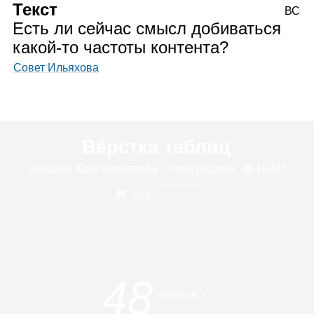
Текст
ВС
Есть ли сейчас смысл добиваться
какой‑то частоты контента?
Совет Ильяхова
Вёрстка таблиц
Собрала
Юля Кирил­лова
· Типо­гра­фика
16245
13
48
сове­тов