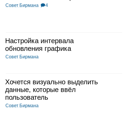
Совет Бирмана
🗩4
Настройка интер­вала
обнов­ле­ния гра­фика
Совет Бирмана
Хочется визу­ально выде­лить
дан­ные, кото­рые ввёл
поль­зо­ва­тель
Совет Бирмана