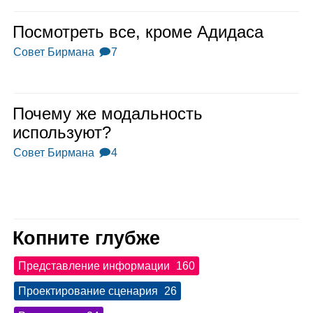
Посмот­реть все, кроме Адидаса
Совет Бирмана
🗩7
Почему же модаль­ность
исполь­зуют?
Совет Бирмана
🗩4
Копните глубже
Представление информации
160
Проектирование сценария
26