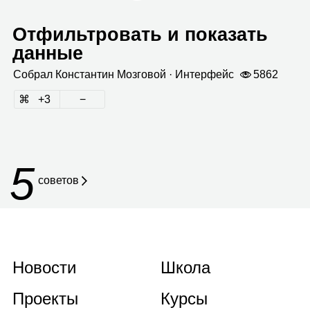
Отфильтровать и показать
данные
Собрал
Кон­стан­тин Моз­го­вой
· Интер­фейс
5862
3
5
советов
Новости
Школа
Проекты
Курсы