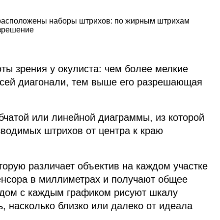
и расположены наборы штрихов: по жирным штрихам
азрешение
ты зрения у окулиста: чем более мелкие
всей диагонали, тем выше его разрешающая
бчатой или линейной диаграммы, из которой
зводимых штрихов от центра к краю
торую различает объектив на каждом участке
енсора в миллиметрах и получают общее
ядом с каждым графиком рисуют шкалу
ь, насколько близко или далеко от идеала