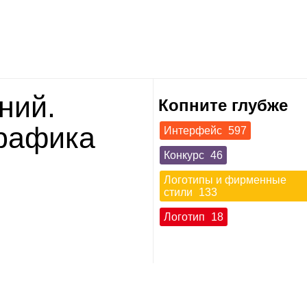
­ний.
Копните глубже
гра­фика
Интерфейс
597
Конкурс
46
Логотипы и фирменные
стили
133
Логотип
18