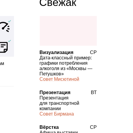
Свежак
Визуализация
СР
Дата‑классный пример:
графики потребления
ам
алкоголя из «Москвы —
Петушков»
Совет Мисютиной
Презентация
ВТ
Презентация
для транспортной
компании
Совет Бирмана
Вёрстка
СР
Афиша выставки