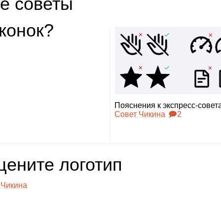
е советы
ко­нок?
Пояс­не­ния к экс­пресс‑сове­т
Совет Чикина
🗩2
це­ните лого­тип
 Чикина