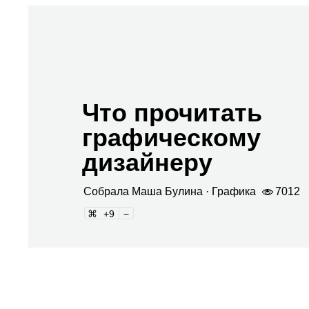
Что прочитать
графическому
дизайнеру
Собрала
Маша Булина
· Гра­фика
7012
9