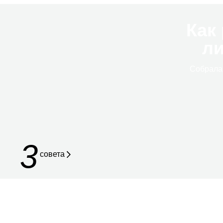
Как
ли
Собрал
3
совета