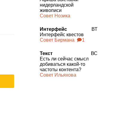
нидерландской
живописи
Совет Нозика
Интерфейс
ВТ
Интерфейс квестов
Совет Бирмана
🗩1
Текст
ВС
Есть ли сейчас смысл
добиваться какой‑то
частоты контента?
Совет Ильяхова