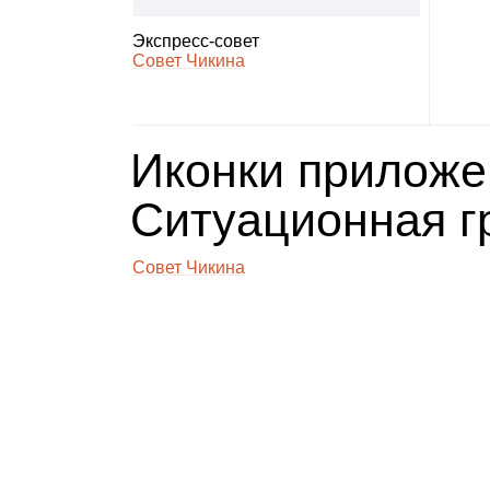
Экс­пресс‑совет
Совет Чикина
Иконки при­ло­же
Ситу­а­ци­он­ная 
Совет Чикина