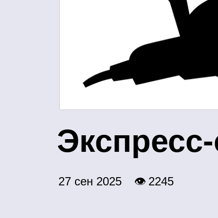
Э
кспресс‑
27 сен 2025
👁 2245