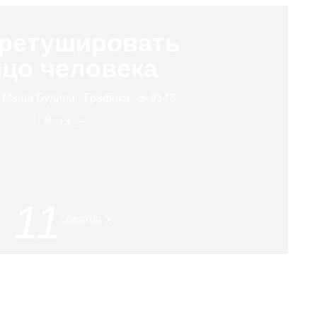
 ретушировать
цо человека
а
Маша Булина
· Гра­фика
9143
9
11
советов