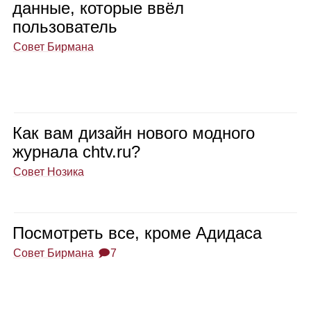
дан­ные, кото­рые ввёл
поль­зо­ва­тель
Совет Бирмана
Как вам дизайн нового мод­ного
жур­нала chtv.ru?
Совет Нозика
Посмот­реть все, кроме Адидаса
Совет Бирмана
🗩7