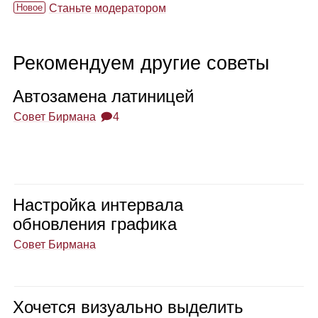
Новое
Станьте модератором
Рекомендуем другие советы
Авто­за­мена лати­ни­цей
Совет Бирмана
🗩4
Настройка интер­вала
обнов­ле­ния гра­фика
Совет Бирмана
Хочется визу­ально выде­лить