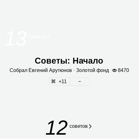
13
сове­тов
Советы: Начало
Собрал
Евге­ний Арутю­нов
· Золо­той фонд
8470
11
12
советов