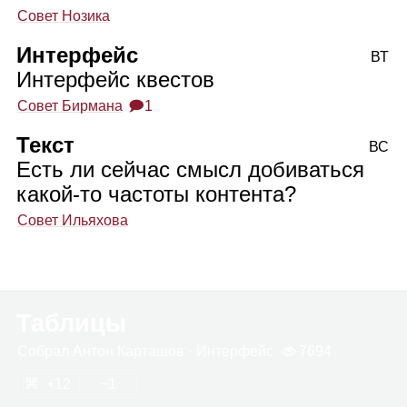
Совет Нозика
Интерфейс
ВТ
Интерфейс квестов
Совет Бирмана
🗩1
Текст
ВС
Есть ли сейчас смысл добиваться
какой‑то частоты контента?
Совет Ильяхова
Таблицы
Собрал
Антон Кар­та­шов
· Интер­фейс
7694
12
1