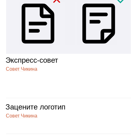
Экс­пресс‑совет
Совет Чикина
Заце­ните лого­тип
Совет Чикина