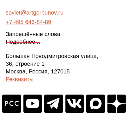
soviet@artgorbunov.ru
+7 495 646‑84‑89
Запрещённые слова
Подробнее...
Б
ольшая
Новодмитровская ул
ица
,
36, стр
оение
1
Москва, Россия, 127015
Реквизиты