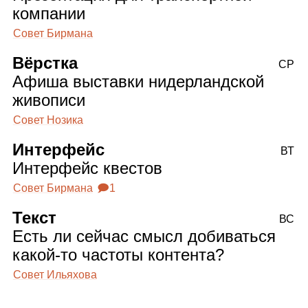
компании
Совет Бирмана
Вёрстка
СР
Афиша выставки нидерландской
живописи
Совет Нозика
Интерфейс
ВТ
Интерфейс квестов
Совет Бирмана
🗩1
Текст
ВС
Есть ли сейчас смысл добиваться
какой‑то частоты контента?
Совет Ильяхова