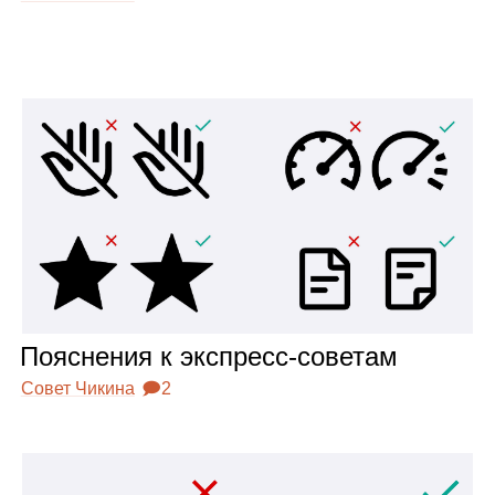
Пояс­не­ния к экс­пресс‑сове­там
Совет Чикина
🗩2