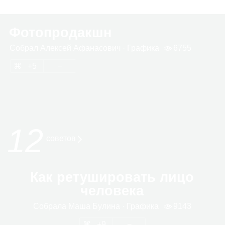
Фотопродакшн
Собрал
Алек­сей Афа­на­со­вич
· Гра­фика
6755
5
12
сове­тов
Как ретушировать лицо
человека
Собрала
Маша Булина
· Гра­фика
9143
9