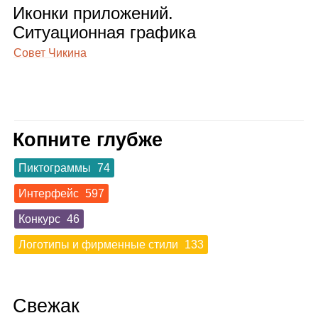
Иконки при­ло­же­ний.
Ситу­а­ци­он­ная гра­фика
Совет Чикина
Копните глубже
Пиктограммы
74
Интерфейс
597
Конкурс
46
Логотипы и фирменные стили
133
Свежак