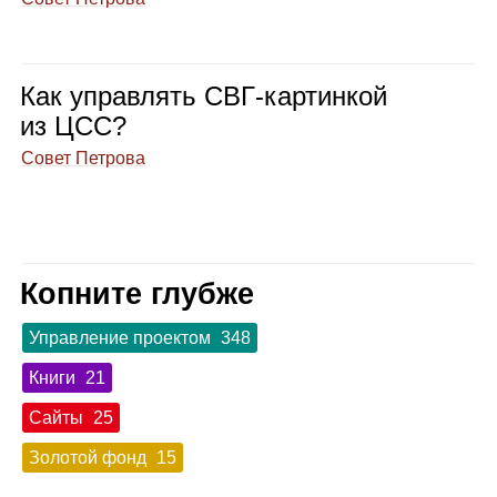
Как управ­лять СВГ‑кар­тин­кой
из ЦСС?
Совет Петрова
Копните глубже
Управление проектом
348
Книги
21
Сайты
25
Золотой фонд
15