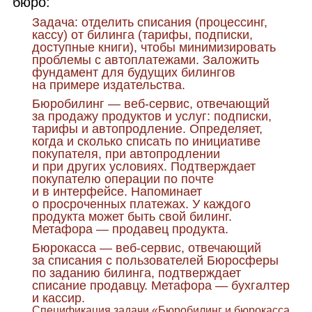
бюро:
Задача: отделить списания (процессинг,
кассу) от билинга (тарифы, подписки,
доступные книги), чтобы минимизировать
проблемы с автоплатежами. Заложить
фундамент для будущих билингов
на примере издательства.
Бюробилинг — веб‑сервис, отвечающий
за продажу продуктов и услуг: подписки,
тарифы и автопродление. Определяет,
когда и сколько списать по инициативе
покупателя, при автопродлении
и при других условиях. Подтверждает
покупателю операции по почте
и в интерфейсе. Напоминает
о просроченных платежах. У каждого
продукта может быть свой билинг.
Метафора — продавец продукта.
Бюрокасса — веб‑сервис, отвечающий
за списания с пользователей Бюросферы
по заданию билинга, подтверждает
списание продавцу. Метафора — бухгалтер
и кассир.
Спецификация задачи «Бюробилинг и бюрокасса