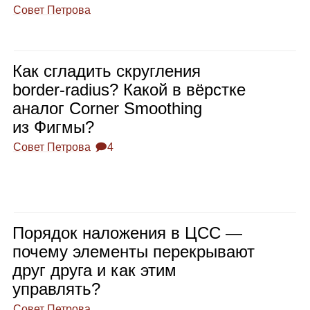
Совет Петрова
Как сгла­дить скруг­ле­ния
border‑radius? Какой в вёрстке
ана­лог Corner Smoothing
из Фигмы?
Совет Петрова
🗩4
Поря­док нало­же­ния в ЦСС —
почему эле­менты пере­кры­вают
друг друга и как этим
управ­лять?
Совет Петрова