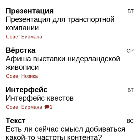
Презентация
ВТ
Презентация для транспортной
компании
Совет Бирмана
Вёрстка
СР
Афиша выставки нидерландской
живописи
Совет Нозика
Интерфейс
ВТ
Интерфейс квестов
Совет Бирмана
🗩1
Текст
ВС
Есть ли сейчас смысл добиваться
какой‑то частоты контента?