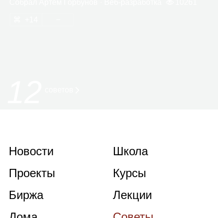
Собрал
Артём Гор­бу­нов
· Веб‑раз­ра­ботка
10261
14
12
советов
Новости
Школа
Проекты
Курсы
Биржа
Лекции
Дома
Советы