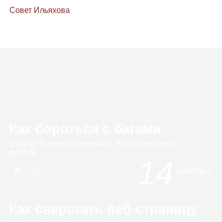
Совет Ильяхова
Как бороться с багами
Собрал
Васи­лий Полов­нёв
· Веб‑раз­ра­ботка
6546
14
12
сове­тов
Как сверстать веб‑страницу