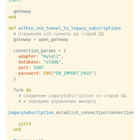
3307
)

end
def
within_ssh_tunnel_to_legacy_subscriptions
# Открываем ssh-туннель до старой БД
  gateway = open_gateway

  connection_params = {

adapter:
"mysql2"
,

database:
"olddb"
,

port:
3307
password:
ENV
[
"DB_IMPORT_PASS"
]

  }

  fork 
do
# Соединяем LegacySubscription со старой БД
# и передаем управление импорту
LegacySubscription
.establish_connection(connection_pa
yield
end