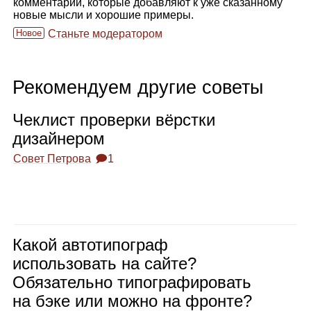
комментарии, которые добавляют к уже сказанному
новые мысли и хорошие примеры.
Новое
Станьте модератором
Рекомендуем другие советы
Чек­лист про­верки вёрстки
дизай­не­ром
Совет Петрова
🗩1
Какой авто­ти­по­граф
исполь­зо­вать на сайте?
Обя­за­тельно типо­гра­фи­ро­вать
на бэке или можно на фронте?