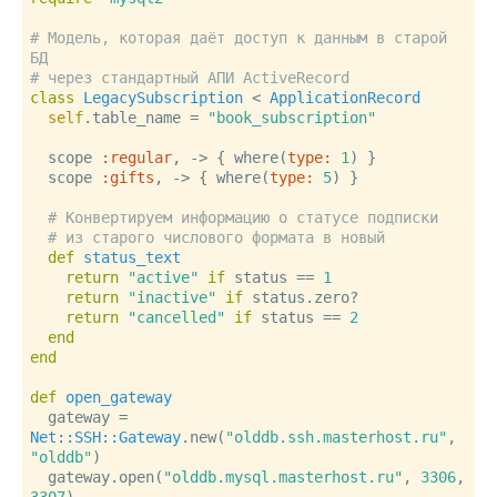
# Модель, которая даёт доступ к данным в старой 
БД
# через стандартный АПИ ActiveRecord
class
LegacySubscription
 < 
ApplicationRecord
self
.table_name = 
"book_subscription"
  scope 
:regular
, -> { where(
type:
1
) }

  scope 
:gifts
, -> { where(
type:
5
) }

# Конвертируем информацию о статусе подписки
# из старого числового формата в новый
def
status_text
return
"active"
if
 status == 
1
return
"inactive"
if
 status.zero?

return
"cancelled"
if
 status == 
2
end
end
def
open_gateway
  gateway = 
Net::SSH::Gateway
.new(
"olddb.ssh.masterhost.ru"
, 
"olddb"
)

  gateway.open(
"olddb.mysql.masterhost.ru"
, 
3306
, 