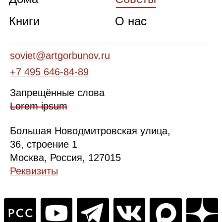
Книги
О нас
soviet@artgorbunov.ru
+7 495 646‑84‑89
Запрещённые слова
Lorem ipsum
Б
ольшая
Новодмитровская ул
ица
,
36, стр
оение
1
Москва, Россия, 127015
Реквизиты