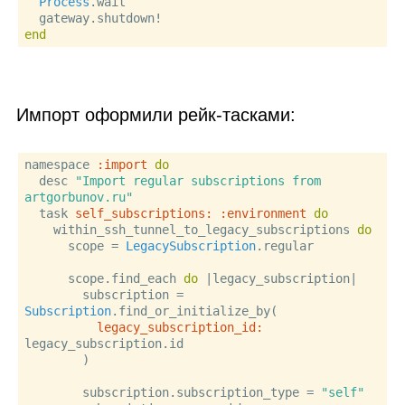
Process
.wait

end
Импорт оформили рейк‑тасками:
namespace 
:import
do
  desc 
"Import regular subscriptions from 
artgorbunov.ru"
  task 
self_subscriptions:
:environment
do
    within_ssh_tunnel_to_legacy_subscriptions 
do
      scope = 
LegacySubscription
.regular

      scope.find_each 
do
 |
legacy_subscription
|

        subscription = 
Subscription
.find_or_initialize_by(

legacy_subscription_id:
legacy_subscription.id

        )

        subscription.subscription_type = 
"self"