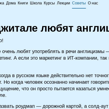
жа
Дома
Книги
Школа
Курсы
Лекции
Советы
О нас
житале любят англи
о!
 очень любят употреблять в речи англицизмы 
етинг. А если это маркетинг в ИТ‑компании, та
когда в русском языке действительно нет точно
т. Но когда человек осознанно начинает говорит
щущение, что он просто пытается казаться умне
ле.
азвать роудмап — дорожной картой, а солд‑ау