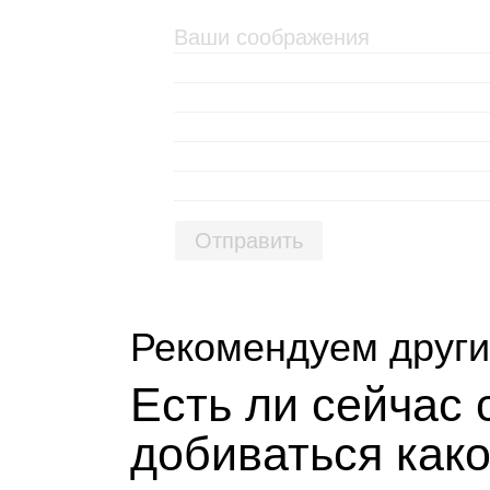
Отправить
Рекомендуем други
Есть ли сей­час
доби­ваться как