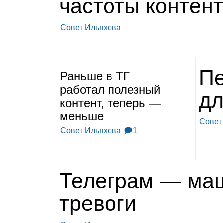
частоты кон­тен
Совет Ильяхова
Пе
Раньше в ТГ
рабо­тал полез­ный
дл
кон­тент, теперь —
меньше
Совет
Совет Ильяхова
🗩1
Теле­грам — ма
тре­воги