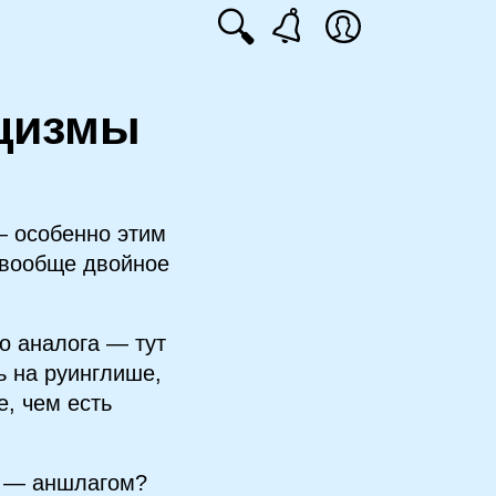
🔍
цизмы
— особенно этим
к вообще двойное
го аналога — тут
ь на руинглише,
е, чем есть
т — аншлагом?