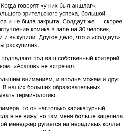
 Когда говорят «у них был аншлаг»,
льшого зрительского успеха, большой
тов и не была закрыта. Солдаут же — скорее
ыступление комика в зале на 30 человек,
и и выкупили. Другое дело, что и «солдаут»
ты раскупили».
 подпадают под ваш собственный критерий
ском. «Асапов» не встречал.
большим вниманием, и вполне можем и друг
в. В наших больших образовательных
ывать терминологию.
римера, то он настолько карикатурный,
сла я не вижу, но там меня больше зацепила
лой менеджер ругается на нерадивых коллег