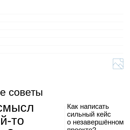
е советы
 смысл
Как напи­сать
силь­ный кейс
ой‑то
о неза­вер­шён­ном
про­екте?