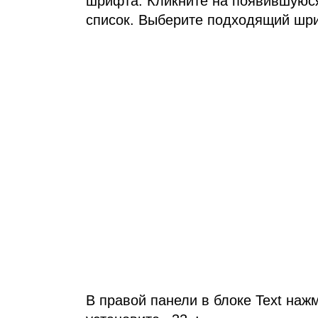
шрифта. Кликните на появившуюся
список. Выберите подходящий шр
В правой панели в блоке Text наж