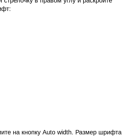
 стрелочку в правом углу и раскройте
ифт:
мите на кнопку Auto width. Размер шрифта