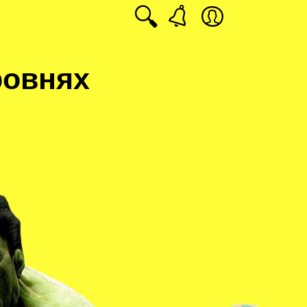
🔍
ровнях