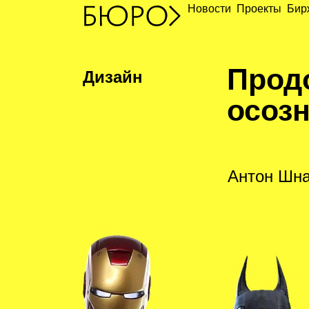
Новости
Проекты
Бир
П
род
Дизайн
осоз
Антон Шн