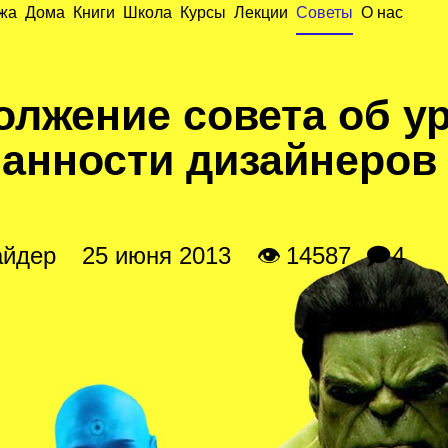
жа
Дома
Книги
Школа
Курсы
Лекции
Советы
О нас
олжение совета об у
нанности дизайнеров
айдер
25 июня 2013
👁 14587
🗩4