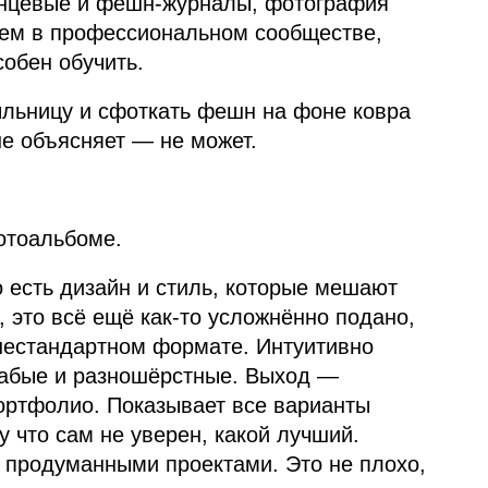
янцевые и фешн‑журналы, фотография
аем в профессиональном сообществе,
собен обучить.
ыльницу и сфоткать фешн на фоне ковра
не объясняет — не может.
отоальбоме.
 есть дизайн и стиль, которые мешают
 это всё ещё как‑то усложнённо подано,
 нестандартном формате. Интуитивно
слабые и разношёрстные. Выход —
ортфолио. Показывает все варианты
у что сам не уверен, какой лучший.
о продуманными проектами. Это не плохо,