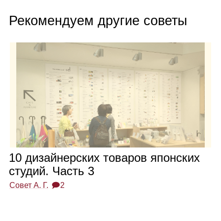
Рекомендуем другие советы
10 дизай­нер­ских това­ров япон­ских
сту­дий. Часть 3
Совет А. Г.
🗩2