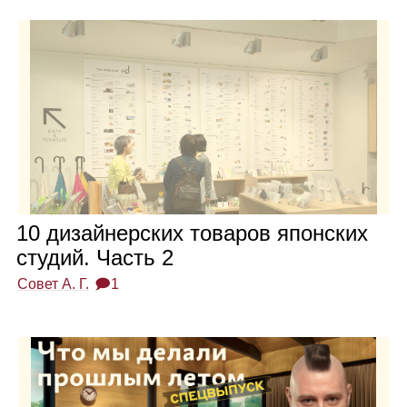
10 дизай­нер­ских това­ров япон­ских
сту­дий. Часть 2
Совет А. Г.
🗩1