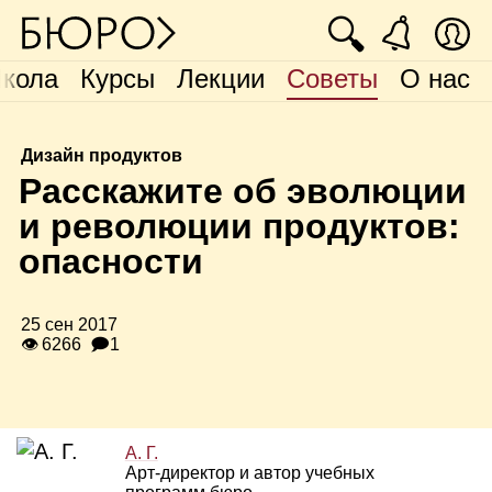
🔍
кола
Курсы
Лекции
Советы
О нас
Дизайн продуктов
Р
асскажите об эволюции
и революции продуктов:
опасности
25 сен 2017
👁 6266
🗩1
А. Г.
Арт‑директор и автор учебных