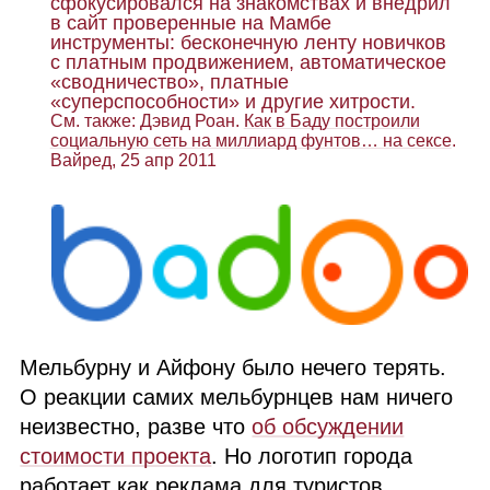
сфокусировался на знакомствах и внедрил
в сайт проверенные на Мамбе
инструменты: бесконечную ленту новичков
с платным продвижением, автоматическое
«сводничество», платные
«суперспособности» и другие хитрости.
См. также: Дэвид Роан.
Как в Баду построили
социальную сеть на миллиард фунтов… на сексе
.
Вайред, 25 апр 2011
Мельбурну и Айфону было нечего терять.
О реакции самих мельбурнцев нам ничего
неизвестно, разве что
об обсуждении
стоимости проекта
. Но логотип города
работает как реклама для туристов