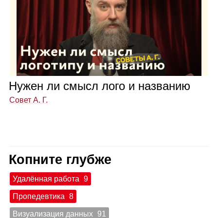
Нужен ли смысл лого и назва­нию
Совет А. Г.
Копните глубже
Удалённая работа
9
Пропедевтика
8
Визуализация данных
91