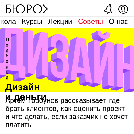
кола
Курсы
Лекции
Советы
О нас
П
о
д
б
о
р
к
и
Дизайн
и деньги
Артём Горбунов рассказывает, где
брать клиентов, как оценить проект
и что делать, если заказчик не хочет
платить