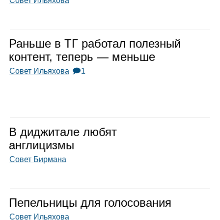
Совет Ильяхова
Раньше в ТГ рабо­тал полез­ный
кон­тент, теперь — меньше
Совет Ильяхова
🗩1
В диджи­тале любят
англи­цизмы
Совет Бирмана
Пепель­ницы для голо­со­ва­ния
Совет Ильяхова