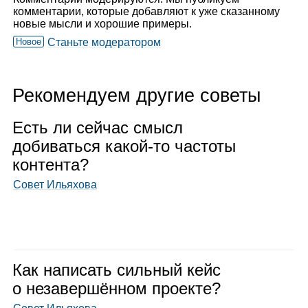
комментарии, которые добавляют к уже сказанному
новые мысли и хорошие примеры.
Новое
Станьте модератором
Рекомендуем другие советы
Есть ли сей­час смысл
доби­ваться какой‑то частоты
кон­тента?
Совет Ильяхова
Как напи­сать силь­ный кейс
о неза­вер­шён­ном про­екте?