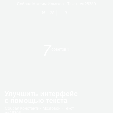
Собрал
Мак­сим Илья­хов
· Текст
25389
28
3
7
сове­тов
Улучшить интерфейс
с помощью текста
Собрал
Кон­стан­тин Моз­го­вой
· Текст
16308