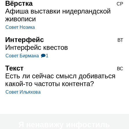
Вёрстка
СР
Афиша выставки нидерландской
живописи
Совет Нозика
Интерфейс
ВТ
Интерфейс квестов
Совет Бирмана
🗩1
Текст
ВС
Есть ли сейчас смысл добиваться
какой‑то частоты контента?
Совет Ильяхова
Я ненавижу инфостиль