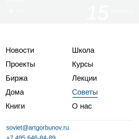
15
11
советов
Новости
Школа
Проекты
Курсы
Биржа
Лекции
Дома
Советы
Книги
О нас
soviet@artgorbunov.ru
+7 495 646‑84‑89