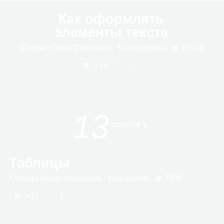
Как оформлять
элементы текста
Собрал
Сёма Сёмоч­кин
· Типо­гра­фика
10538
14
13
сове­тов
Таблицы
Собрал
Антон Кар­та­шов
· Интер­фейс
7698
12
1