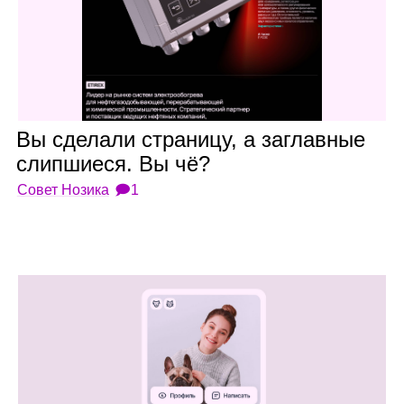
Вы сде­лали стра­ницу, а заглав­ные
слип­ши­еся. Вы чё?
Совет Нозика
🗩1