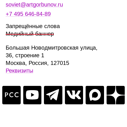
soviet@artgorbunov.ru
+7 495 646‑84‑89
Запрещённые слова
Медийный баннер
Б
ольшая
Новодмитровская ул
ица
,
36, стр
оение
1
Москва, Россия, 127015
Реквизиты