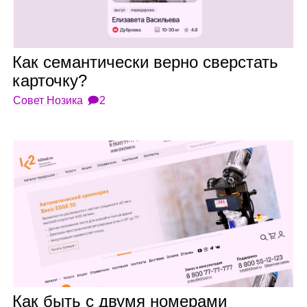
Как семан­ти­че­ски верно свер­стать
кар­точку?
Совет Нозика
🗩2
Как быть с двумя номе­рами