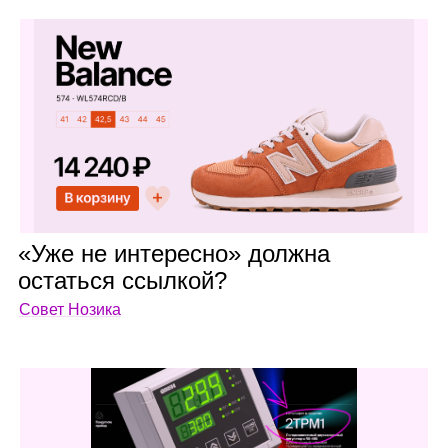
«Уже не инте­ресно» должна
остаться ссыл­кой?
Совет Нозика