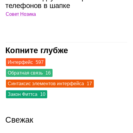
теле­фо­нов в шапке
Совет Нозика
Копните глубже
Интерфейс
597
Обратная связь
16
Синтаксис элементов интерфейса
17
Закон Фиттса
10
Свежак