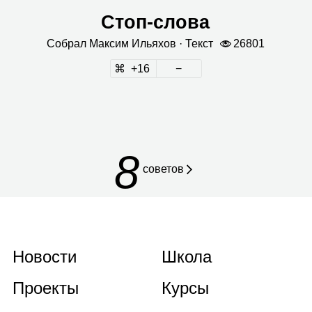
Стоп‑слова
Собрал
Мак­сим Илья­хов
· Текст
26801
16
8
советов
Новости
Школа
Проекты
Курсы