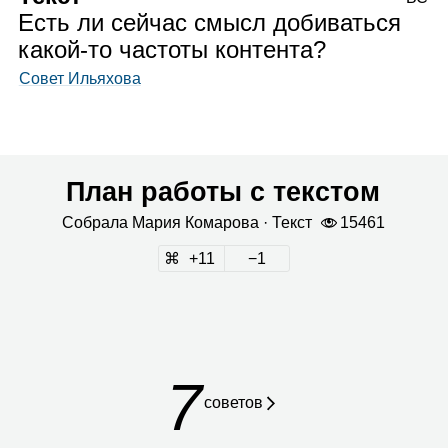
Есть ли сейчас смысл добиваться
какой‑то частоты контента?
Совет Ильяхова
План работы с текстом
Собрала
Мария Кома­рова
· Текст
15461
11
1
7
сове­тов