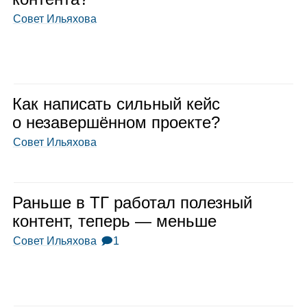
Совет Ильяхова
Как напи­сать силь­ный кейс
о неза­вер­шён­ном про­екте?
Совет Ильяхова
Раньше в ТГ рабо­тал полез­ный
кон­тент, теперь — меньше
Совет Ильяхова
🗩1