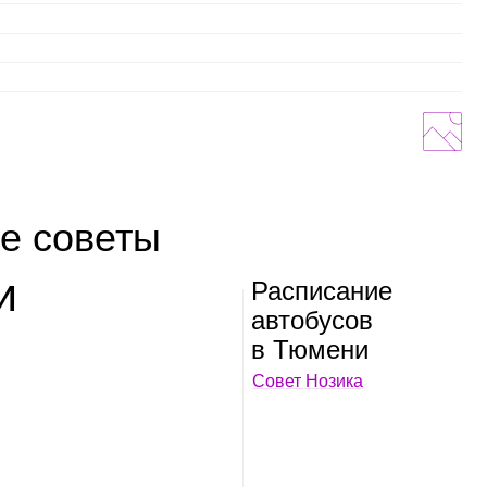
е советы
и
Рас­пи­са­ние
авто­бу­сов
в Тюмени
Совет Нозика