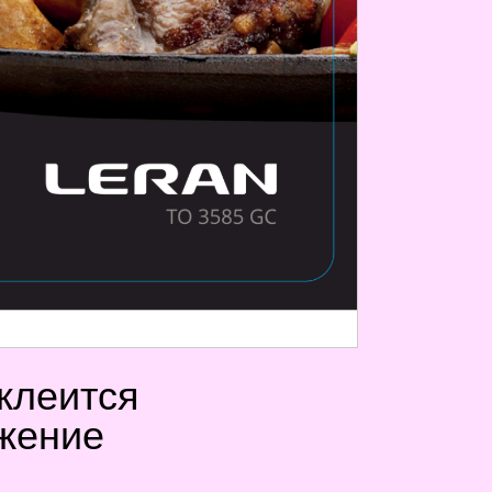
 клеится
ожение