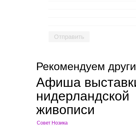
Отправить
Рекомендуем други
Афиша выставк
нидер­ланд­ской
живо­писи
Совет Нозика