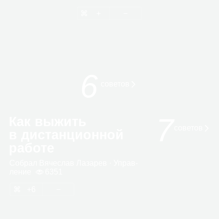
6
сове­тов
7
Как выжить
советов
в дистанционной
работе
Собрал
Вяче­слав Лаза­рев
· Управ­
ле­ние
6351
6