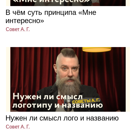
В чём суть прин­ципа «Мне
инте­ресно»
Совет А. Г.
Нужен ли смысл лого и назва­нию
Совет А. Г.