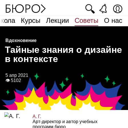
🔍
кола
Курсы
Лекции
Советы
О нас
Вдохновение
Т
айные знания о дизайне
в контексте
5 апр 2021
👁 5102
А. Г.
Арт‑директор и автор учебных
программ бюро