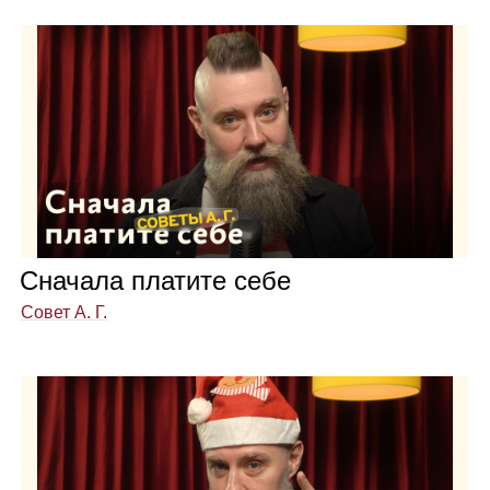
Сна­чала пла­тите себе
Совет А. Г.