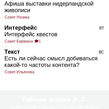
Афиша выставки нидерландской
живописи
Совет Нозика
Интерфейс
ВТ
Интерфейс квестов
Совет Бирмана
🗩1
Текст
ВС
Есть ли сейчас смысл добиваться
какой‑то частоты контента?
Совет Ильяхова
Тайные знания А. Г.
Собрала
София Про­зо­ров­ская
· Дизайн
1896