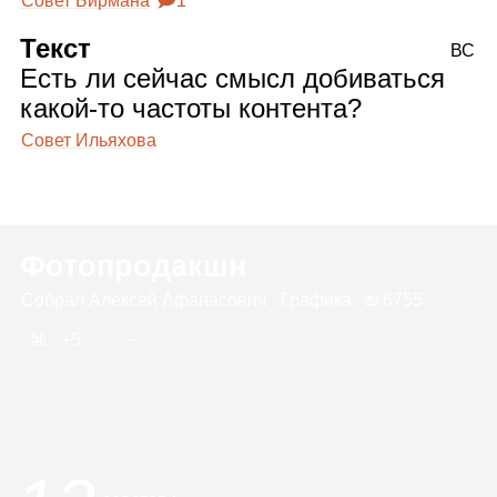
Совет Бирмана
🗩1
Текст
ВС
Есть ли сейчас смысл добиваться
какой‑то частоты контента?
Совет Ильяхова
Фотопродакшн
Собрал
Алек­сей Афа­на­со­вич
· Гра­фика
6755
5