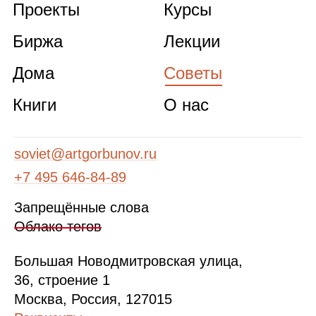
Проекты
Курсы
Биржа
Лекции
Дома
Советы
Книги
О нас
soviet@artgorbunov.ru
+7 495 646‑84‑89
Запрещённые слова
Облако тегов
Б
ольшая
Новодмитровская ул
ица
,
36, стр
оение
1
Москва, Россия, 127015