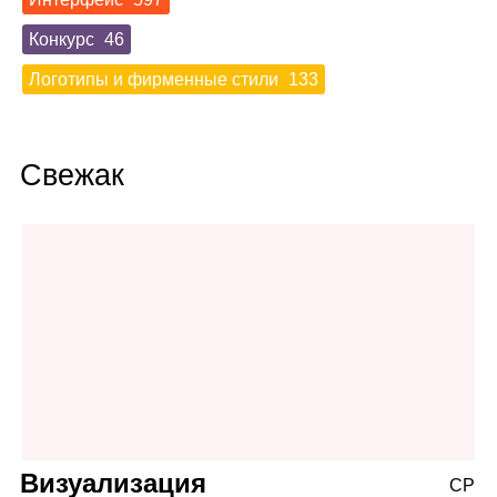
Конкурс
46
Логотипы и фирменные стили
133
Свежак
Визуализация
СР