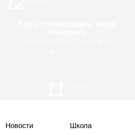
12
сове­тов
Как ретушировать лицо
человека
Собрала
Маша Булина
· Гра­фика
9143
9
11
советов
Новости
Школа