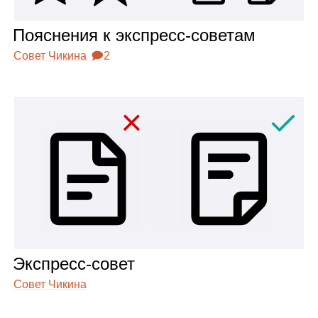
Пояс­не­ния к экс­пресс‑сове­там
Совет Чикина
🗩2
Экс­пресс‑совет
Совет Чикина