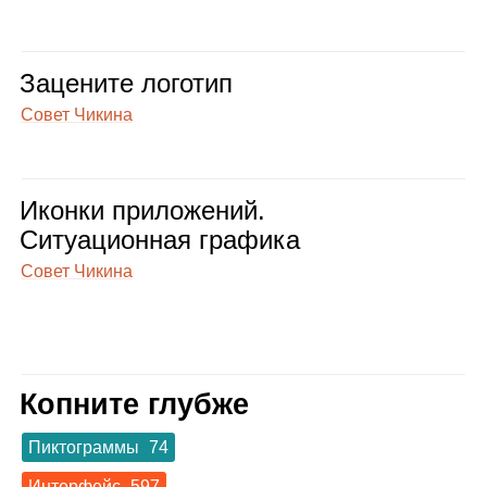
Заце­ните лого­тип
Совет Чикина
Иконки при­ло­же­ний.
Ситу­а­ци­он­ная гра­фика
Совет Чикина
Копните глубже
Пиктограммы
74
Интерфейс
597