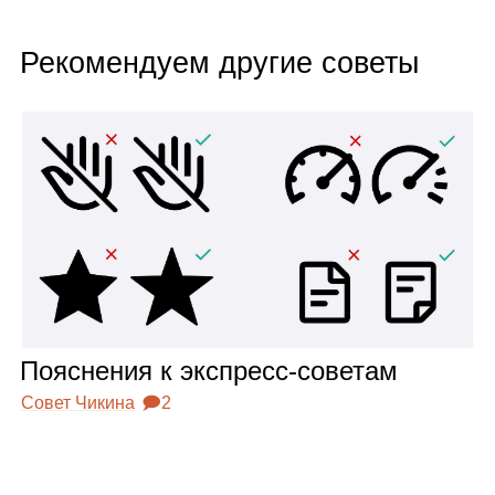
Рекомендуем другие советы
Пояс­не­ния к экс­пресс‑сове­там
Совет Чикина
🗩2