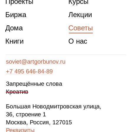
Проекты
Курсы
Биржа
Лекции
Дома
Советы
Книги
О нас
soviet@artgorbunov.ru
+7 495 646‑84‑89
Запрещённые слова
Креатив
Б
ольшая
Новодмитровская ул
ица
,
36, стр
оение
1
Москва, Россия, 127015
Реквизиты