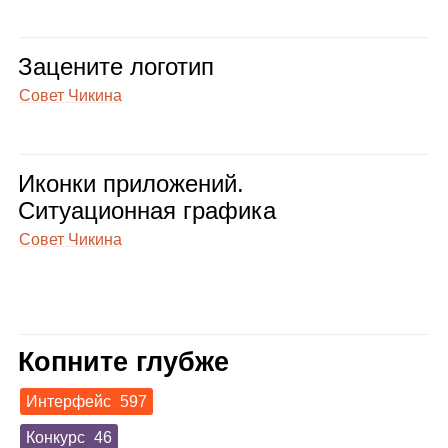
Заце­ните лого­тип
Совет Чикина
Иконки при­ло­же­ний.
Ситу­а­ци­он­ная гра­фика
Совет Чикина
Копните глубже
Интерфейс
597
Конкурс
46