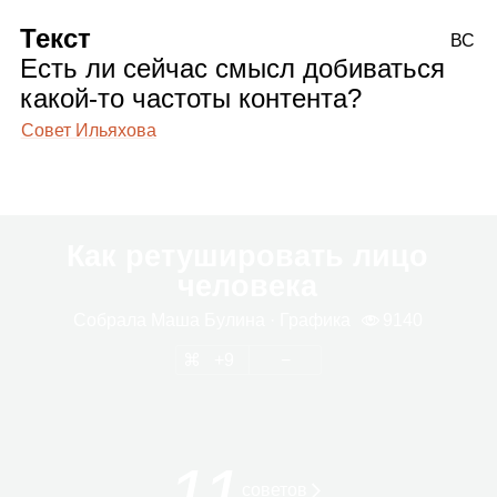
Текст
ВС
Есть ли сейчас смысл добиваться
какой‑то частоты контента?
Совет Ильяхова
Как ретушировать лицо
человека
Собрала
Маша Булина
· Гра­фика
9140
9
11
сове­тов