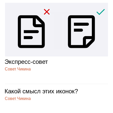
Экс­пресс‑совет
Совет Чикина
Какой смысл этих ико­нок?
Совет Чикина