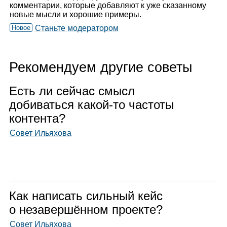
комментарии, которые добавляют к уже сказанному
новые мысли и хорошие примеры.
Новое
Станьте модератором
Рекомендуем другие советы
Есть ли сей­час смысл
доби­ваться какой‑то частоты
кон­тента?
Совет Ильяхова
Как напи­сать силь­ный кейс
о неза­вер­шён­ном про­екте?
Совет Ильяхова