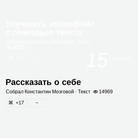
Улучшить интерфейс
с помощью текста
Собрал
Кон­стан­тин Моз­го­вой
· Текст
16305
15
11
сове­тов
Рассказать о себе
Собрал
Кон­стан­тин Моз­го­вой
· Текст
14969
17