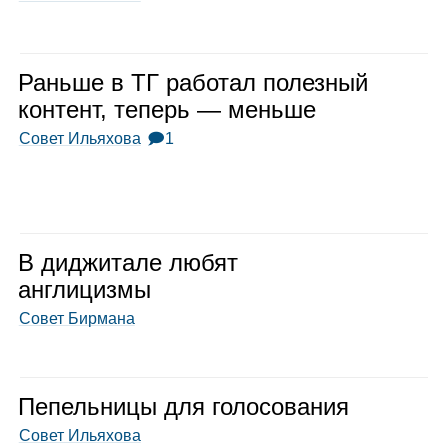
Раньше в ТГ рабо­тал полез­ный
кон­тент, теперь — меньше
Совет Ильяхова
🗩1
В диджи­тале любят
англи­цизмы
Совет Бирмана
Пепель­ницы для голо­со­ва­ния
Совет Ильяхова