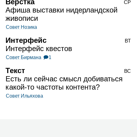
Вёрстка
СР
Афиша выставки нидерландской
живописи
Совет Нозика
Интерфейс
ВТ
Интерфейс квестов
Совет Бирмана
🗩1
Текст
ВС
Есть ли сейчас смысл добиваться
какой‑то частоты контента?
Совет Ильяхова