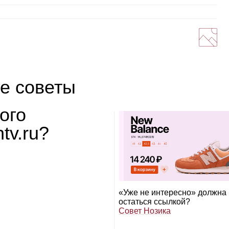
е советы
ого
tv.ru?
«Уже не инте­ресно» должна
остаться ссыл­кой?
Совет Нозика