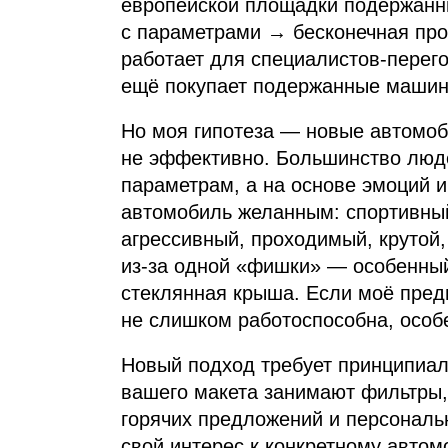
европейской площадки подержанн
с параметрами → бесконечная про
работает для специалистов‑перег
ещё покупает подержанные машины
Но моя гипотеза — новые автомо
не эффективно. Большинство люд
параметрам, а на основе эмоций 
автомобиль желанным: спортивны
агрессивный, проходимый, крутой
из‑за одной «фишки» — особенный 
стеклянная крыша. Если моё пред
не слишком работоспособна, особе
Новый подход требует принципиа
вашего макета занимают фильтры
горячих предложений и персональ
свой интерес к конкретному авто