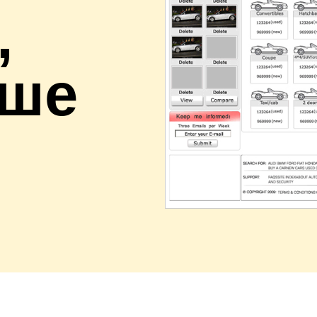
,
чше