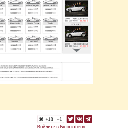
18
1
Войдите в Бюросферу
,