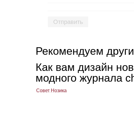
Отправить
Рекомендуем други
Как вам дизайн нов
мод­ного жур­нала ch
Совет Нозика