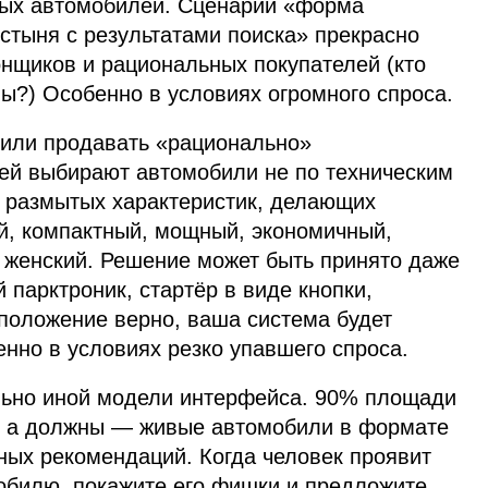
ых автомобилей. Сценарий «форма
стыня с результатами поиска» прекрасно
онщиков и рациональных покупателей (кто
?) Особенно в условиях огромного спроса.
били продавать «рационально»
ей выбирают автомобили не по техническим
и размытых характеристик, делающих
й, компактный, мощный, экономичный,
, женский. Решение может быть принято даже
парктроник, стартёр в виде кнопки,
положение верно, ваша система будет
нно в условиях резко упавшего спроса.
льно иной модели интерфейса. 90% площади
, а должны — живые автомобили в формате
ных рекомендаций. Когда человек проявит
мобилю, покажите его фишки и предложите