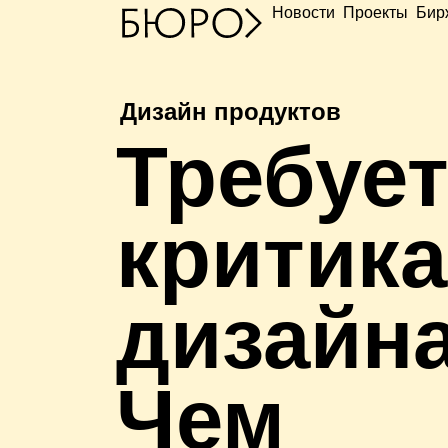
Новости
Проекты
Бир
Дизайн продуктов
Т
ребуе
критика
дизайна
Чем