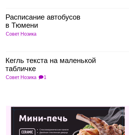
Рас­пи­са­ние авто­бу­сов
в Тюмени
Совет Нозика
Кегль тек­ста на малень­кой
таб­личке
Совет Нозика
🗩1