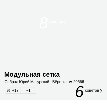
8
сове­тов
Модульная сетка
Собрал
Юрий Мазур­ский
· Вёрстка
20666
6
17
1
советов