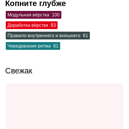
Копните глубже
Модульная вёрстка
100
Доработка вёрстки
83
Правило внутреннего и внешнего
61
Чередование ритма
61
Свежак