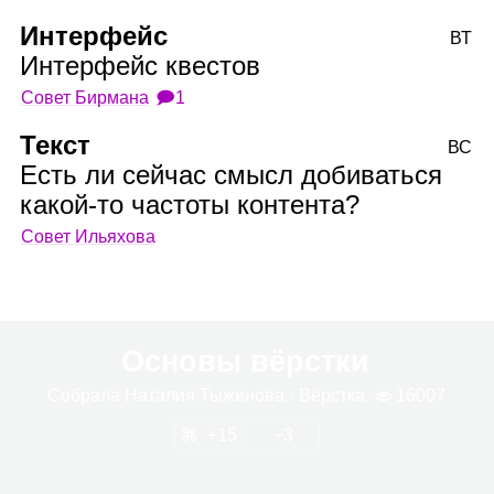
Интерфейс
ВТ
Интерфейс квестов
Совет Бирмана
🗩1
Текст
ВС
Есть ли сейчас смысл добиваться
какой‑то частоты контента?
Совет Ильяхова
Основы вёрстки
Собрала
Ната­лия Тыжи­нова
· Вёрстка
16007
15
3