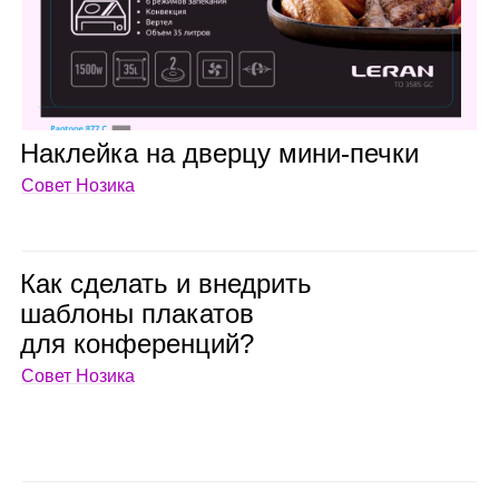
Наклейка на дверцу мини‑печки
Совет Нозика
Как сде­лать и внед­рить
шаб­лоны пла­ка­тов
для кон­фе­рен­ций?
Совет Нозика