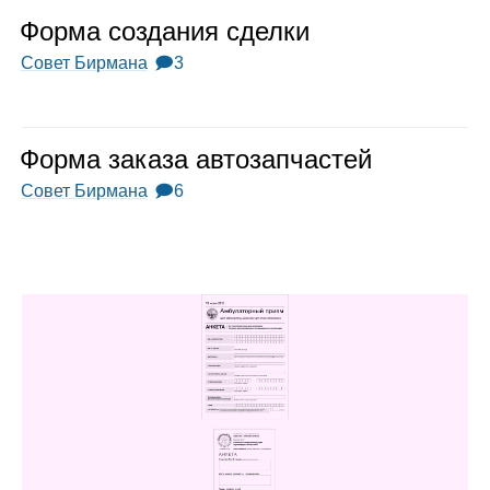
Форма созда­ния сделки
Совет Бирмана
🗩3
Форма заказа авто­зап­ча­стей
Совет Бирмана
🗩6