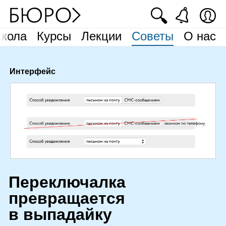
🔍
кола
Курсы
Лекции
Советы
О нас
Интерфейс
П
ереключалка
превращается
в выпадайку