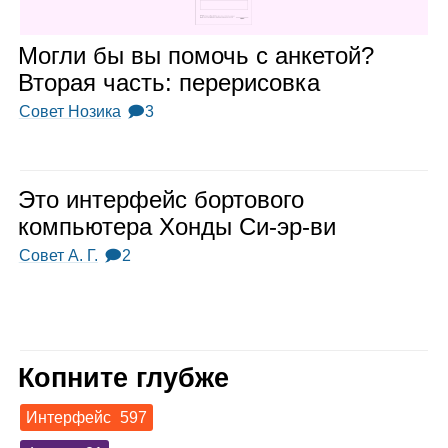
Могли бы вы помочь с анке­той?
Вто­рая часть: пере­ри­совка
Совет Нозика
🗩3
Это интер­фейс бор­то­вого
ком­пью­тера Хонды Си‑эр‑ви
Совет А. Г.
🗩2
Копните глубже
Интерфейс
597