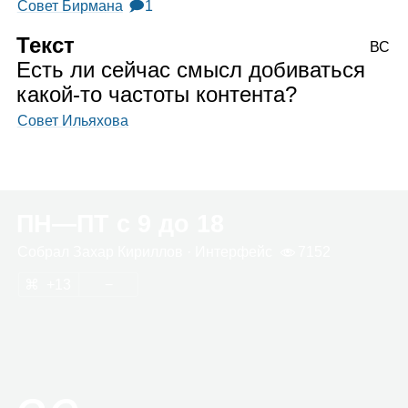
Совет Бирмана
🗩1
Текст
ВС
Есть ли сейчас смысл добиваться
какой‑то частоты контента?
Совет Ильяхова
ПН⁠—ПТ с 9 до 18
Собрал
Захар Кирил­лов
· Интер­фейс
7152
13