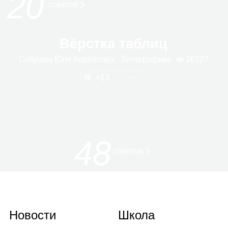
20
сове­тов
Вёрстка таблиц
Собрала
Юля Кирил­лова
· Типо­гра­фика
16227
13
48
советов
Новости
Школа