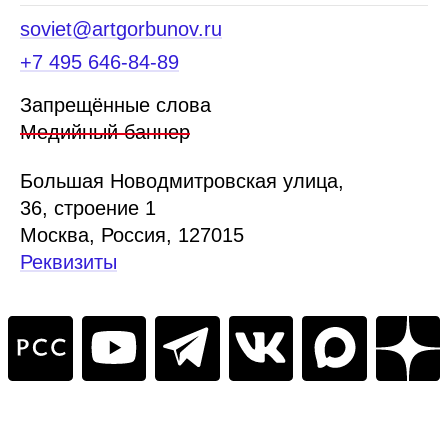
soviet@artgorbunov.ru
+7 495 646‑84‑89
Запрещённые слова
Медийный баннер
Б
ольшая
Новодмитровская ул
ица
,
36, стр
оение
1
Москва, Россия, 127015
Реквизиты