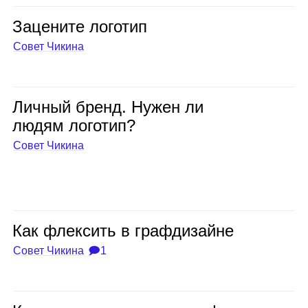
Заце­ните лого­тип
Совет Чикина
Лич­ный бренд. Нужен ли
людям лого­тип?
Совет Чикина
Как флек­сить в граф­ди­зайне
Совет Чикина
🗩1