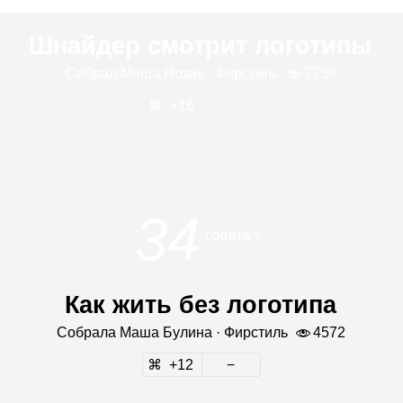
Шнайдер смотрит логотипы
Собрал
Миша Нозик
· Фир­стиль
7738
16
34
совета
Как жить без логотипа
Собрала
Маша Булина
· Фир­стиль
4572
12