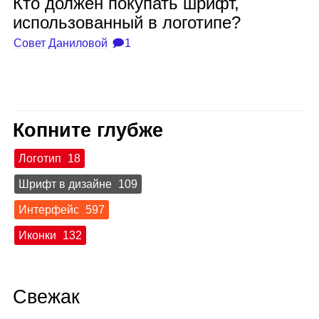
Кто дол­жен поку­пать шрифт,
исполь­зо­ван­ный в лого­типе?
Совет Даниловой
🗩1
Копните глубже
Логотип
18
Шрифт в дизайне
109
Интерфейс
597
Иконки
132
Свежак