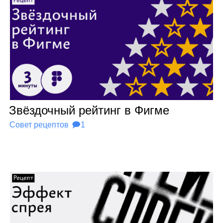
Звёз­доч­ный рей­тинг в Фигме
Совет рецептов
🗩1