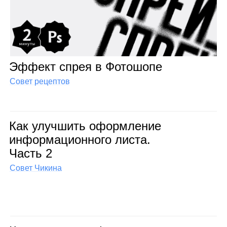
Эффект спрея в Фото­шопе
Совет рецептов
Как улуч­шить оформ­ле­ние
инфор­ма­ци­он­ного листа.
Часть 2
Совет Чикина