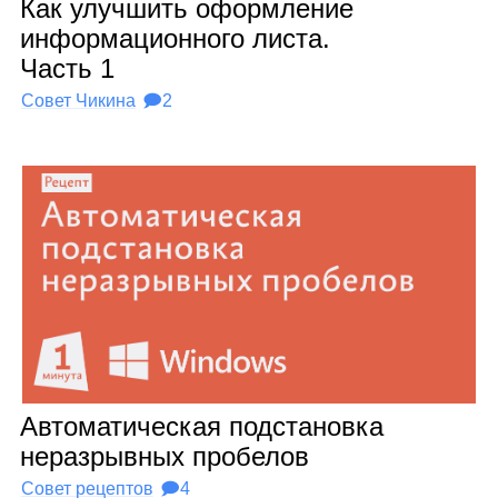
Как улуч­шить оформ­ле­ние
инфор­ма­ци­он­ного листа.
Часть 1
Совет Чикина
🗩2
Авто­ма­ти­че­ская под­ста­новка
нераз­рыв­ных про­бе­лов
Совет рецептов
🗩4