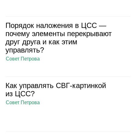
Поря­док нало­же­ния в ЦСС —
почему эле­менты пере­кры­вают
друг друга и как этим
управ­лять?
Совет Петрова
Как управ­лять СВГ‑кар­тин­кой
из ЦСС?
Совет Петрова