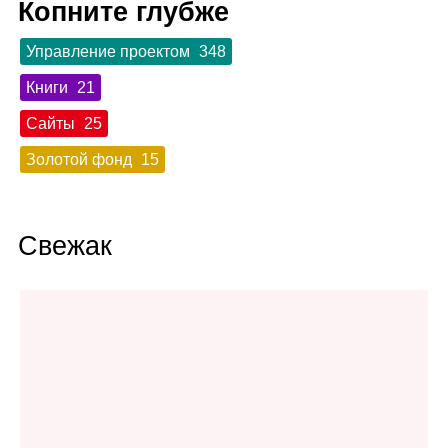
Копните глубже
Управление проектом
348
Книги
21
Сайты
25
Золотой фонд
15
Свежак