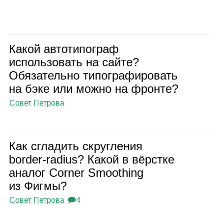
Какой авто­ти­по­граф
исполь­зо­вать на сайте?
Обя­за­тельно типо­гра­фи­ро­вать
на бэке или можно на фронте?
Совет Петрова
Как сгла­дить скруг­ле­ния
border‑radius? Какой в вёрстке
ана­лог Corner Smoothing
из Фигмы?
Совет Петрова
🗩4