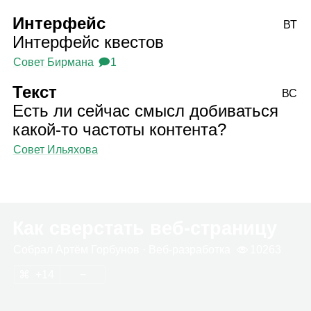
Интерфейс
ВТ
Интерфейс квестов
Совет Бирмана
🗩1
Текст
ВС
Есть ли сейчас смысл добиваться
какой‑то частоты контента?
Совет Ильяхова
Как сверстать веб‑страницу
Собрал
Артём Гор­бу­нов
· Веб‑раз­ра­ботка
10263
14