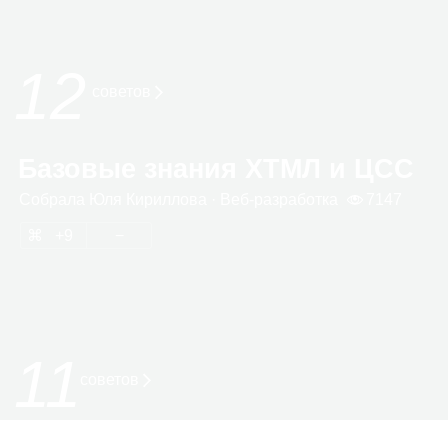
12
сове­тов
Базовые знания ХТМЛ и ЦСС
Собрала
Юля Кирил­лова
· Веб‑раз­ра­ботка
7147
9
11
советов