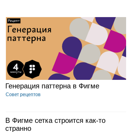
Гене­ра­ция пат­терна в Фигме
Совет рецептов
В Фигме сетка стро­ится как‑то
странно