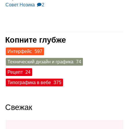
Совет Нозика
🗩2
Копните глубже
Интерфейс
597
Технический дизайн и графика
74
Рецепт
24
Типографика в вебе
375
Свежак