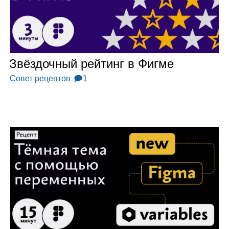
Звёз­доч­ный рей­тинг в Фигме
Совет рецептов
🗩1