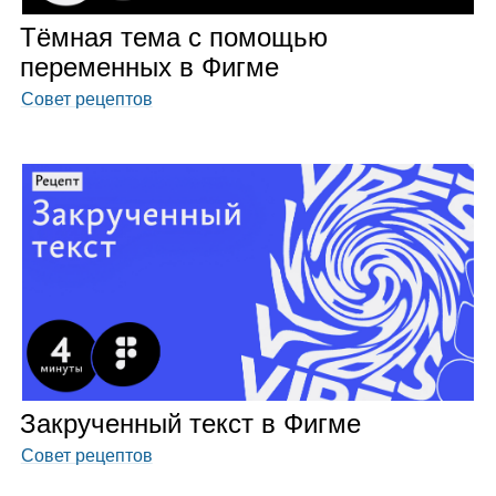
Тём­ная тема с помо­щью
пере­мен­ных в Фигме
Совет рецептов
Закру­чен­ный текст в Фигме
Совет рецептов