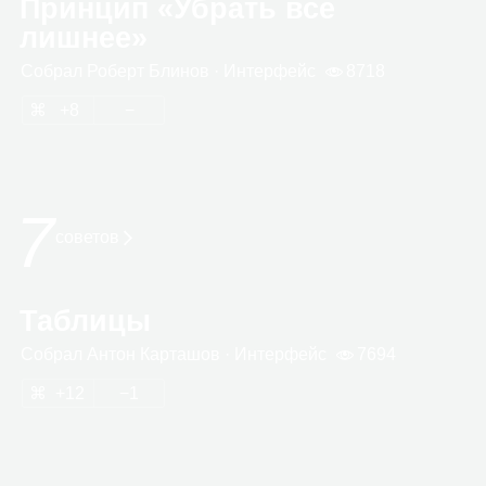
Принцип «Убрать всё
лишнее»
Собрал
Роберт Бли­нов
· Интер­фейс
8718
8
7
сове­тов
Таблицы
Собрал
Антон Кар­та­шов
· Интер­фейс
7694
12
1