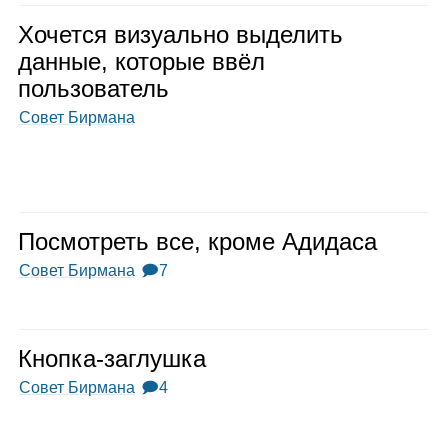
Хочется визу­ально выде­лить
дан­ные, кото­рые ввёл
поль­зо­ва­тель
Совет Бирмана
Посмот­реть все, кроме Адидаса
Совет Бирмана
🗩7
Кнопка‑заглушка
Совет Бирмана
🗩4