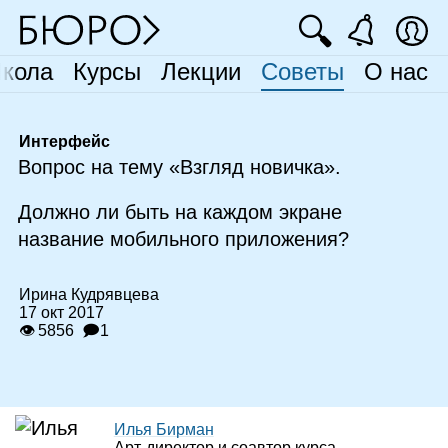
🔍
кола
Курсы
Лекции
Советы
О нас
Интерфейс
Вопрос на тему «Взгляд новичка».
Должно ли быть на каждом экране
название мобильного приложения?
Ирина Кудрявцева
17 окт 2017
👁 5856
🗩1
Илья Бирман
Арт‑директор и соавтор курса