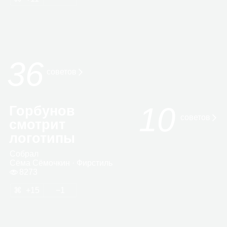
36
сове­тов
10
Горбунов
советов
смотрит
логотипы
Собрал
Сёма Сёмоч­кин
· Фир­стиль
8273
15
1