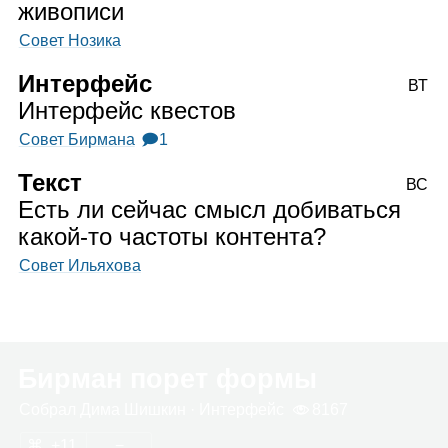
живописи
Совет Нозика
Интерфейс
ВТ
Интерфейс квестов
Совет Бирмана
🗩1
Текст
ВС
Есть ли сейчас смысл добиваться
какой‑то частоты контента?
Совет Ильяхова
Бирман порет формы
Собрал
Дима Шиш­кин
· Интер­фейс
8167
11