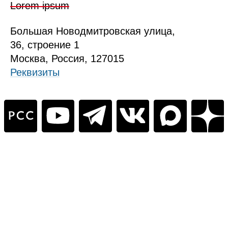
Lorem ipsum
Б
ольшая
Новодмитровская ул
ица
,
36, стр
оение
1
Москва, Россия, 127015
Реквизиты