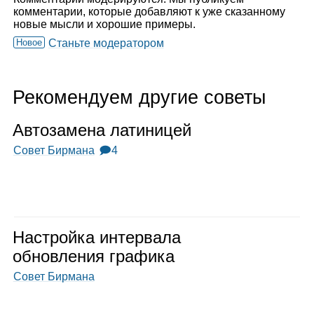
комментарии, которые добавляют к уже сказанному
новые мысли и хорошие примеры.
Новое
Станьте модератором
Рекомендуем другие советы
Авто­за­мена лати­ни­цей
Совет Бирмана
🗩4
Настройка интер­вала
обнов­ле­ния гра­фика
Совет Бирмана