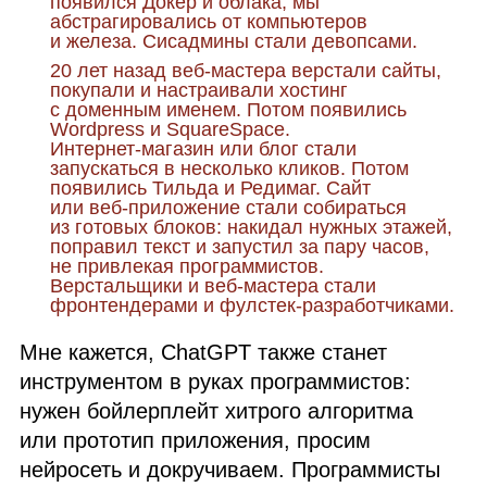
появился Докер и облака, мы
абстрагировались от компьютеров
и железа. Сисадмины стали девопсами.
20 лет назад веб‑мастера верстали сайты,
покупали и настраивали хостинг
с доменным именем. Потом появились
Wordpress и SquareSpace.
Интернет‑магазин или блог стали
запускаться в несколько кликов. Потом
появились Тильда и Редимаг. Сайт
или веб‑приложение стали собираться
из готовых блоков: накидал нужных этажей,
поправил текст и запустил за пару часов,
не привлекая программистов.
Верстальщики и веб‑мастера стали
фронтендерами и фулстек‑разработчиками.
Мне кажется, ChatGPT также станет
инструментом в руках программистов:
нужен бойлерплейт хитрого алгоритма
или прототип приложения, просим
нейросеть и докручиваем. Программисты