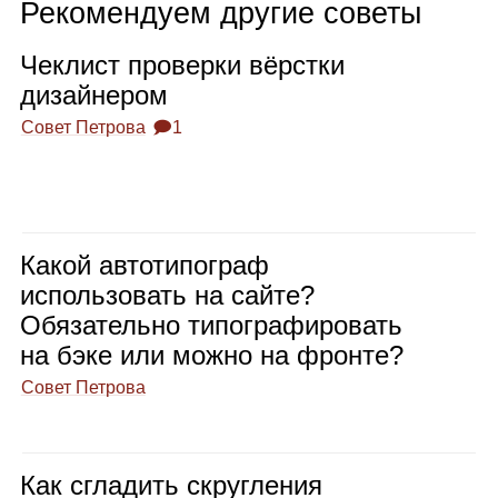
Рекомендуем другие советы
Чек­лист про­верки вёрстки
дизай­не­ром
Совет Петрова
🗩1
Какой авто­ти­по­граф
исполь­зо­вать на сайте?
Обя­за­тельно типо­гра­фи­ро­вать
на бэке или можно на фронте?
Совет Петрова
Как сгла­дить скруг­ле­ния