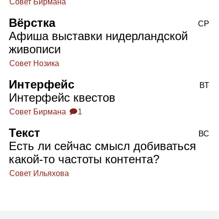
Совет Бирмана
Вёрстка
СР
Афиша выставки нидерландской
живописи
Совет Нозика
Интерфейс
ВТ
Интерфейс квестов
Совет Бирмана
🗩1
Текст
ВС
Есть ли сейчас смысл добиваться
какой‑то частоты контента?
Совет Ильяхова