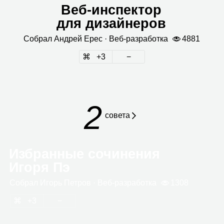
Веб‑инспектор
для дизайнеров
Собрал
Андрей Ерес
· Веб‑раз­ра­ботка
4881
3
2
совета
Избранные сочинения
Игоря Пэ
Собрал
Игорь Пет­ров
· Веб‑раз­ра­ботка
1308
3