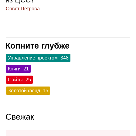
Совет Петрова
Копните глубже
Управление проектом
348
Книги
21
Сайты
25
Золотой фонд
15
Свежак