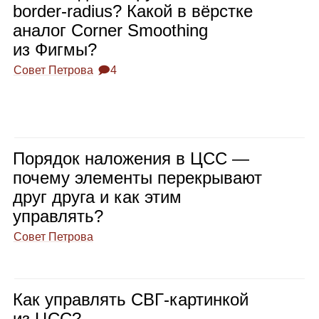
border‑radius? Какой в вёрстке
ана­лог Corner Smoothing
из Фигмы?
Совет Петрова
🗩4
Поря­док нало­же­ния в ЦСС —
почему эле­менты пере­кры­вают
друг друга и как этим
управ­лять?
Совет Петрова
Как управ­лять СВГ‑кар­тин­кой
из ЦСС?