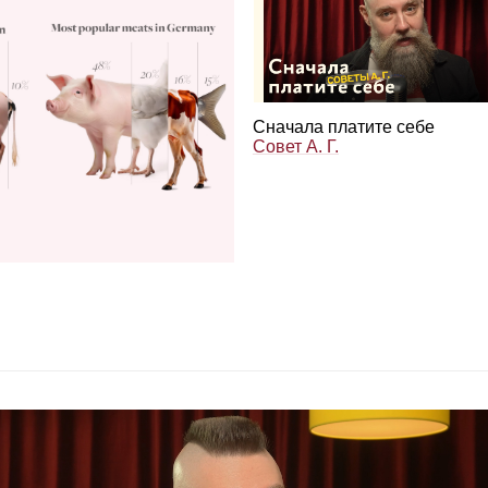
Сна­чала пла­тите себе
Совет А. Г.