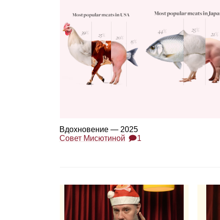
Вдох­но­ве­ние — 2025
Совет Мисютиной
🗩1