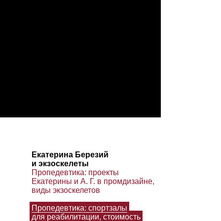
Екатерина Березий
и экзоскелеты
Пропедевтика: проекты
Екатерины и А. Г. в промдизайне,
виды экзоскелетов
Пропедевтика: спортзалы
для реабилитации, стоимость