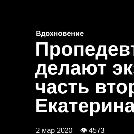
Новости
Проекты
Бир
Вдохновение
П
ропедевт
делают эк
часть вто
Екатерина
2 мар 2020
👁 4573