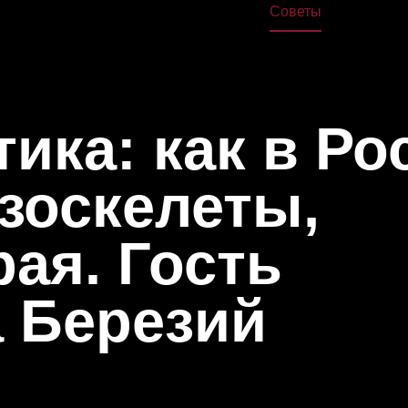
жа
Дома
Книги
Школа
Курсы
Лекции
Советы
О нас
ика: как в Ро
зоскелеты,
рая. Гость
 Березий