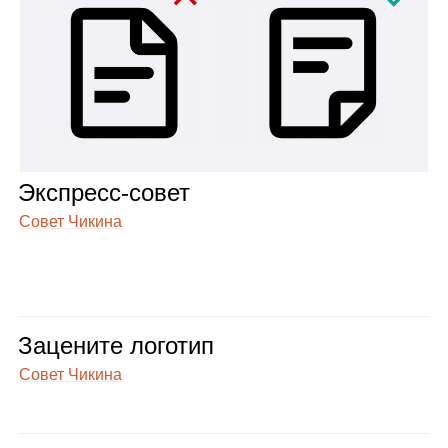
Экс­пресс‑совет
Совет Чикина
Заце­ните лого­тип
Совет Чикина