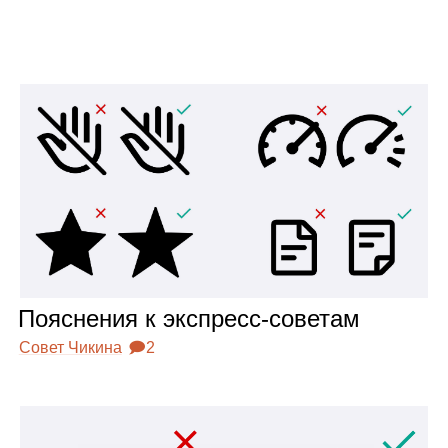
Пояс­не­ния к экс­пресс‑сове­там
Совет Чикина
🗩2