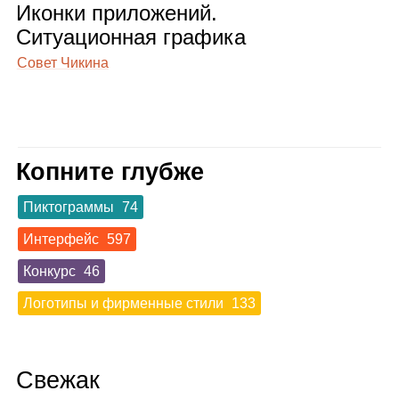
Иконки при­ло­же­ний.
Ситу­а­ци­он­ная гра­фика
Совет Чикина
Копните глубже
Пиктограммы
74
Интерфейс
597
Конкурс
46
Логотипы и фирменные стили
133
Свежак