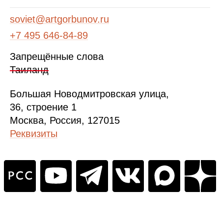
soviet@artgorbunov.ru
+7 495 646‑84‑89
Запрещённые слова
Таиланд
Б
ольшая
Новодмитровская ул
ица
,
36, стр
оение
1
Москва, Россия, 127015
Реквизиты