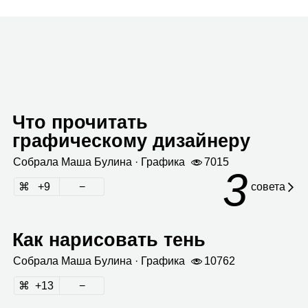
Что прочитать
графическому дизайнеру
Собрала
Маша Булина
· Гра­фика
7015
3
9
совета
Как нарисовать тень
Собрала
Маша Булина
· Гра­фика
10762
13