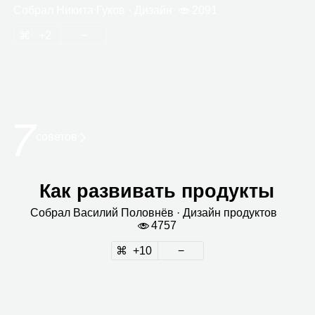
Собрал
Никита Гуков
· Дизайн
2091
2
7
сове­тов
Как развивать продукты
Собрал
Васи­лий Полов­нёв
· Дизайн про­дук­тов
4757
10