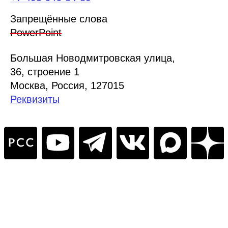
Запрещённые слова
PowerPoint
Б
ольшая
Новодмитровская ул
ица
,
36, стр
оение
1
Москва, Россия, 127015
Реквизиты