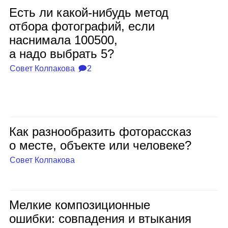
Есть ли какой‑нибудь метод
отбора фото­гра­фий, если
насни­мала 100500,
а надо выбрать 5?
Совет Колпакова
🗩2
Как раз­но­об­ра­зить фото­рас­сказ
о месте, объ­екте или чело­веке?
Совет Колпакова
Мел­кие ком­по­зи­ци­он­ные
ошибки: сов­па­де­ния и вты­ка­ния