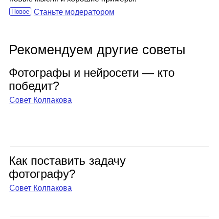
Новое
Станьте модератором
Рекомендуем другие советы
Фото­графы и ней­ро­сети — кто
побе­дит?
Совет Колпакова
Как поста­вить задачу
фото­графу?
Совет Колпакова