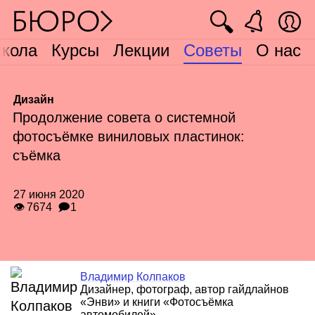
🔍
кола
Курсы
Лекции
Советы
О нас
Дизайн
Продолжение совета о системной
фотосъёмке виниловых пластинок:
съёмка
27 июня 2020
👁 7674
🗩1
Владимир Колпаков
Дизайнер, фотограф, автор гайдлайнов
«Энви» и книги «Фотосъёмка
автомобилей»