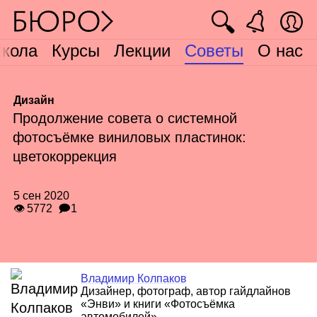
🔍
кола
Курсы
Лекции
Советы
О нас
Дизайн
Продолжение совета о системной
фотосъёмке виниловых пластинок:
цветокоррекция
5 сен 2020
👁 5772
🗩1
Владимир Колпаков
Дизайнер, фотограф, автор гайдлайнов
«Энви» и книги «Фотосъёмка
автомобилей»