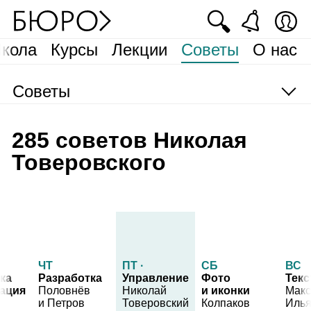
🔍
кола
Курсы
Лекции
Советы
О нас
Советы
285 советов Николая
Товеровского
ЧТ
ПТ
СБ
ВС
ка
Разработка
Управление
Фото
Текс
зация
Половнёв
Николай
и иконки
Мак
и Петров
Товеровский
Колпаков
Илья