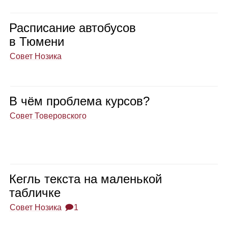
Рас­пи­са­ние авто­бу­сов
в Тюмени
Совет Нозика
В чём про­блема кур­сов?
Совет Товеровского
Кегль тек­ста на малень­кой
таб­личке
Совет Нозика
🗩1