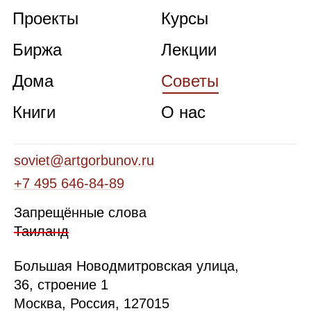
Проекты
Курсы
Биржа
Лекции
Дома
Советы
Книги
О нас
soviet@artgorbunov.ru
+7 495 646‑84‑89
Запрещённые слова
Таиланд
Б
ольшая
Новодмитровская ул
ица
,
36, стр
оение
1
Москва, Россия, 127015