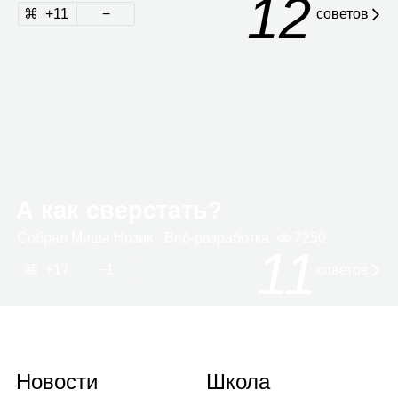
12
11
сове­тов
А как сверстать?
Собрал
Миша Нозик
· Веб‑раз­ра­ботка
7250
11
17
1
советов
Новости
Школа