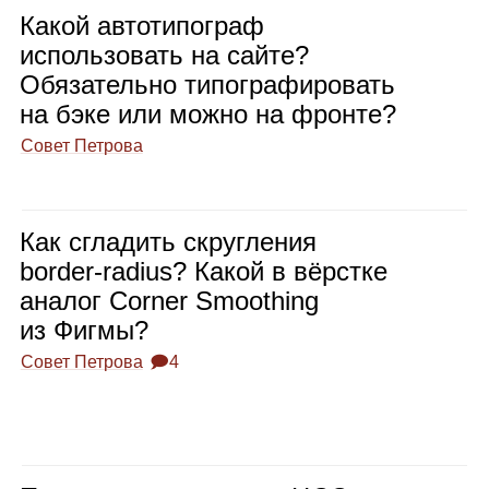
Какой авто­ти­по­граф
исполь­зо­вать на сайте?
Обя­за­тельно типо­гра­фи­ро­вать
на бэке или можно на фронте?
Совет Петрова
Как сгла­дить скруг­ле­ния
border‑radius? Какой в вёрстке
ана­лог Corner Smoothing
из Фигмы?
Совет Петрова
🗩4