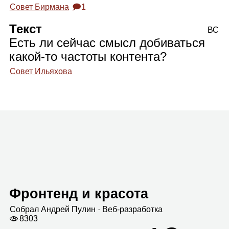
Совет Бирмана
🗩1
Текст
ВС
Есть ли сейчас смысл добиваться
какой‑то частоты контента?
Совет Ильяхова
Фронтенд и красота
Собрал
Андрей Пулин
· Веб‑раз­ра­ботка
8303