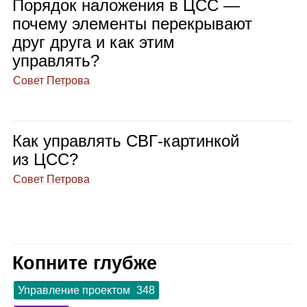
Поря­док нало­же­ния в ЦСС —
почему эле­менты пере­кры­вают
друг друга и как этим
управ­лять?
Совет Петрова
Как управ­лять СВГ‑кар­тин­кой
из ЦСС?
Совет Петрова
Копните глубже
Управление проектом
348