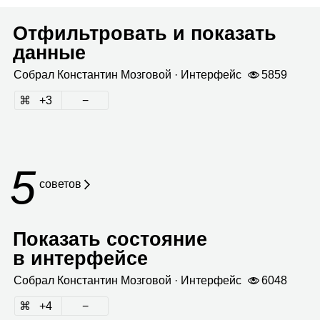
Отфильтровать и показать
данные
Собрал
Кон­стан­тин Моз­го­вой
· Интер­фейс
5859
3
5
сове­тов
Показать состояние
в интерфейсе
Собрал
Кон­стан­тин Моз­го­вой
· Интер­фейс
6048
4