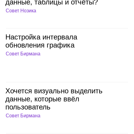
дан­ные, таб­лицы и отчёты?
Совет Нозика
Настройка интер­вала
обнов­ле­ния гра­фика
Совет Бирмана
Хочется визу­ально выде­лить
дан­ные, кото­рые ввёл
поль­зо­ва­тель
Совет Бирмана