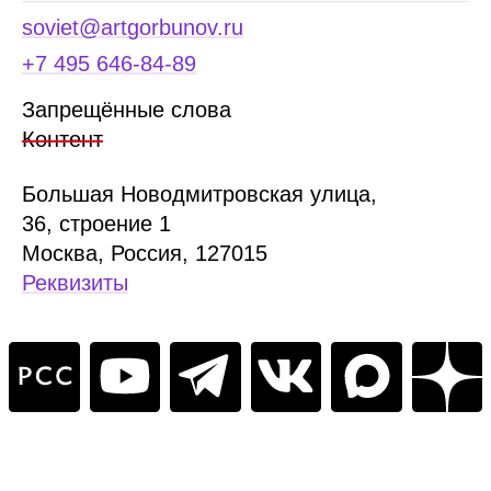
soviet@artgorbunov.ru
+7 495 646‑84‑89
Запрещённые слова
Контент
Б
ольшая
Новодмитровская ул
ица
,
36, стр
оение
1
Москва, Россия, 127015
Реквизиты