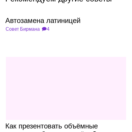
Авто­за­мена лати­ни­цей
Совет Бирмана
🗩4
Как пре­зен­то­вать объ­ём­ные