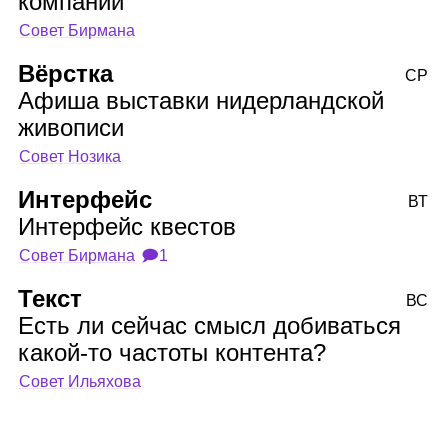
компании
Совет Бирмана
Вёрстка
СР
Афиша выставки нидерландской
живописи
Совет Нозика
Интерфейс
ВТ
Интерфейс квестов
Совет Бирмана
🗩1
Текст
ВС
Есть ли сейчас смысл добиваться
какой‑то частоты контента?
Совет Ильяхова