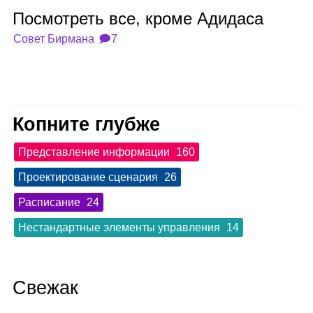
Посмот­реть все, кроме Адидаса
Совет Бирмана
🗩7
Копните глубже
Представление информации
160
Проектирование сценария
26
Расписание
24
Нестандартные элементы управления
14
Свежак