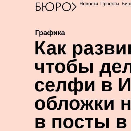
Новости
Проекты
Бир
Графика
К
ак разви
чтобы де
селфи в И
обложки н
в посты в