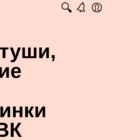
🔍
етуши,
ие
тинки
 ВК