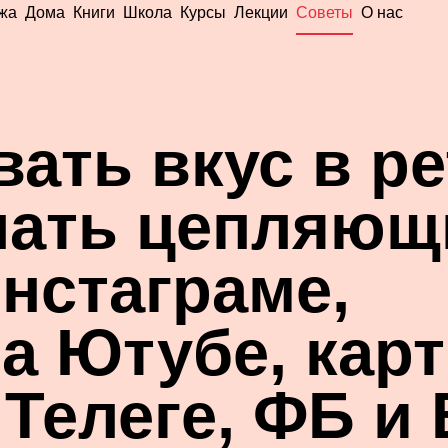
жа
Дома
Книги
Школа
Курсы
Лекции
Советы
О нас
вать вкус в р
лать цепляющ
нстаграме,
а Ютубе, кар
 Телеге, ФБ и