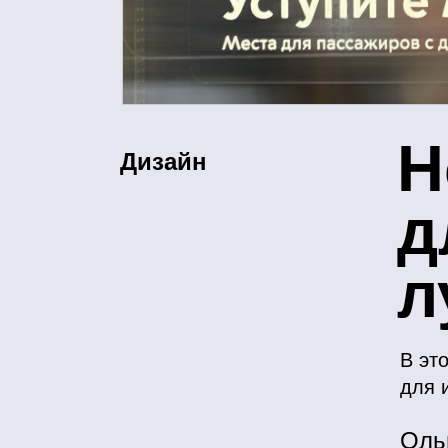
Н
Дизайн
д
л
В эт
для 
Оль