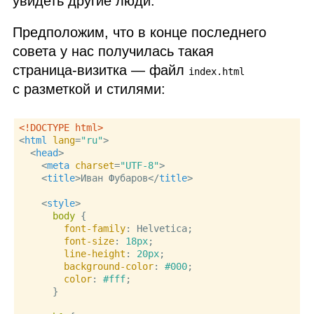
увидеть другие люди.
Предположим, что в конце последнего
совета у нас получилась такая
страница‑визитка — файл
index.html
с разметкой и стилями:
<!DOCTYPE 
html
>
<
html
lang
=
"ru"
>
<
head
>
<
meta
charset
=
"UTF-8"
>
<
title
>
Иван Фубаров
</
title
>
<
style
>
body
 {

font-family
: Helvetica;

font-size
: 
18px
;

line-height
: 
20px
;

background-color
: 
#000
; 

color
: 
#fff
;

      }
