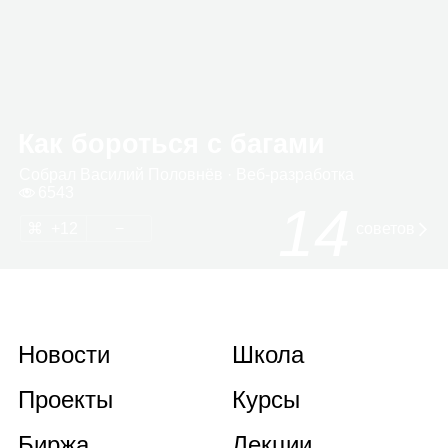
Как бороться с багами
Собрал
Васи­лий Полов­нёв
· Веб‑раз­ра­ботка
6543
14
12
советов
Новости
Школа
Проекты
Курсы
Биржа
Лекции