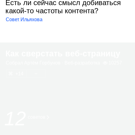
Есть ли сейчас смысл добиваться
какой‑то частоты контента?
Совет Ильяхова
Как сверстать веб‑страницу
Собрал
Артём Гор­бу­нов
· Веб‑раз­ра­ботка
10257
14
12
сове­тов