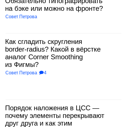
Обя­за­тельно типо­гра­фи­ро­вать
на бэке или можно на фронте?
Совет Петрова
Как сгла­дить скруг­ле­ния
border‑radius? Какой в вёрстке
ана­лог Corner Smoothing
из Фигмы?
Совет Петрова
🗩4
Поря­док нало­же­ния в ЦСС —
почему эле­менты пере­кры­вают
друг друга и как этим