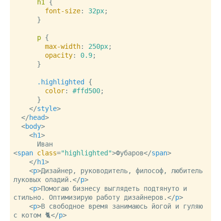
h1
 {

font-size
: 
32px
;

      }

p
 {

max-width
: 
250px
;

opacity
: 
0.9
;

      }

.highlighted
 {

color
: 
#ffd500
;

      }

</
style
>
</
head
>
<
body
>
<
h1
>
      Иван 
<
span
class
=
"highlighted"
>
Фубаров
</
span
>
</
h1
>
<
p
>
Дизайнер, руководитель, философ, любитель 
луковых оладий.
</
p
>
<
p
>
Помогаю бизнесу выглядеть подтянуто и 
стильно. Оптимизирую работу дизайнеров.
</
p
>
<
p
>
В свободное время занимаюсь йогой и гуляю 
с котом 🐈
</
p
>