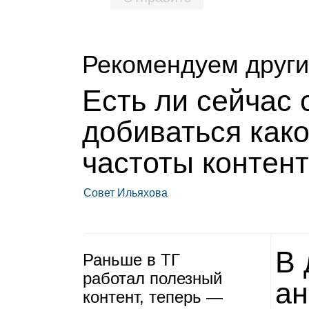
Рекомендуем други
Есть ли сей­час
доби­ваться как
частоты кон­тен
Совет Ильяхова
В 
Раньше в ТГ
рабо­тал полез­ный
ан
кон­тент, теперь —