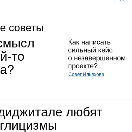
е советы
 смысл
Как напи­сать
силь­ный кейс
ой‑то
о неза­вер­шён­ном
про­екте?
та?
Совет Ильяхова
диджи­тале любят
гли­цизмы