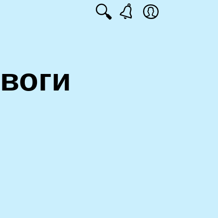
🔍
воги