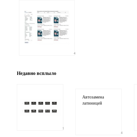
Иллюстрация
4
гиф или джипег шириной не более 700 пи
Недавно всплыло
Автозамена
латиницей
1
4