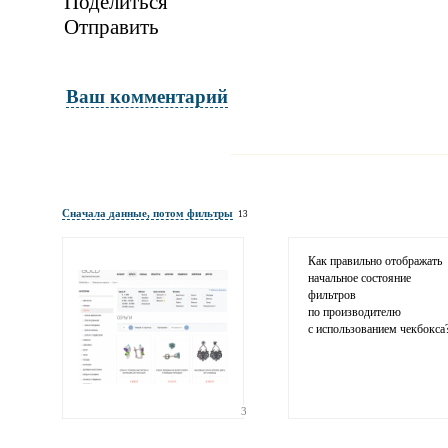
Поделиться
Отправить
Ваш комментарий
Имя и фамилия
обязательны полностью для публикации 
Сначала данные, потом фильтры
13
Электронная почта
адрес не будет опубликован
Как правильно отображать
начальное состояние
фильтров
по производителю
с использованием чекбокса
3
Ваши соображения