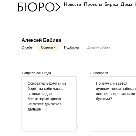
Новости
Проекты
Биржа
Дома
Алексей Бабиев
О себе
Советы
Подборки
Дизайн-собака
4
4 апреля 2014 года
19 февраля
Основатель компании
Почему считается
берёт на себя часть
дурным тоном набира
важных задач,
логотипы прописными
без которых проект
буквами?
не может двигаться
дальше
2